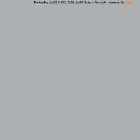
Powered by
phpBB
© 2001, 2002 phpBB Group • Forum skin developed by
Volize