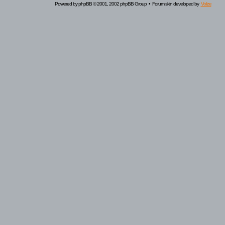
Powered by
phpBB
© 2001, 2002 phpBB Group • Forum skin developed by
Volize