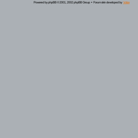
Powered by
phpBB
© 2001, 2002 phpBB Group • Forum skin developed by
Volize