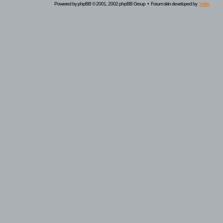
Powered by
phpBB
© 2001, 2002 phpBB Group • Forum skin developed by
Volize