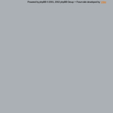
Powered by
phpBB
© 2001, 2002 phpBB Group • Forum skin developed by
Volize