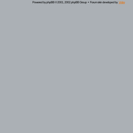
Powered by
phpBB
© 2001, 2002 phpBB Group • Forum skin developed by
Volize