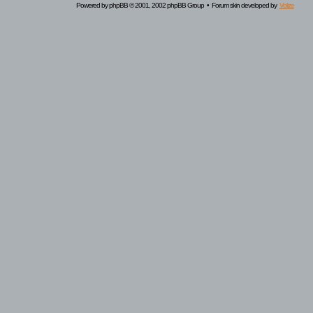
Powered by
phpBB
© 2001, 2002 phpBB Group • Forum skin developed by
Volize