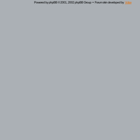
Powered by
phpBB
© 2001, 2002 phpBB Group • Forum skin developed by
Volize