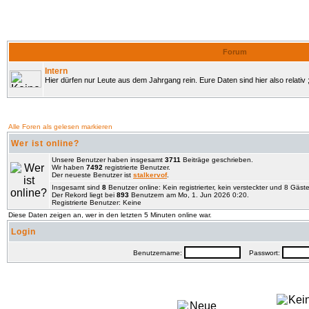
Forum
Intern
Hier dürfen nur Leute aus dem Jahrgang rein. Eure Daten sind hier also relativ ;
Alle Foren als gelesen markieren
Wer ist online?
Unsere Benutzer haben insgesamt
3711
Beiträge geschrieben.
Wir haben
7492
registrierte Benutzer.
Der neueste Benutzer ist
stalkervof
.
Insgesamt sind
8
Benutzer online: Kein registrierter, kein versteckter und 8 Gäst
Der Rekord liegt bei
893
Benutzern am Mo, 1. Jun 2026 0:20.
Registrierte Benutzer: Keine
Diese Daten zeigen an, wer in den letzten 5 Minuten online war.
Login
Benutzername:
Passwort: