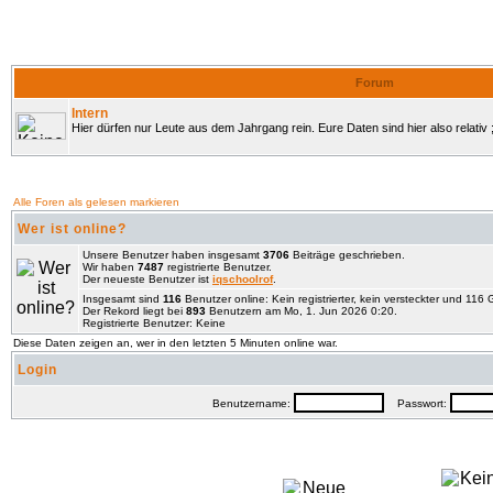
Forum
Intern
Hier dürfen nur Leute aus dem Jahrgang rein. Eure Daten sind hier also relativ ;
Alle Foren als gelesen markieren
Wer ist online?
Unsere Benutzer haben insgesamt
3706
Beiträge geschrieben.
Wir haben
7487
registrierte Benutzer.
Der neueste Benutzer ist
iqschoolrof
.
Insgesamt sind
116
Benutzer online: Kein registrierter, kein versteckter und 116
Der Rekord liegt bei
893
Benutzern am Mo, 1. Jun 2026 0:20.
Registrierte Benutzer: Keine
Diese Daten zeigen an, wer in den letzten 5 Minuten online war.
Login
Benutzername:
Passwort: