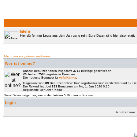
Intern
Hier dürfen nur Leute aus dem Jahrgang rein. Eure Daten sind hier also relativ ;
Alle Foren als gelesen markieren
Wer ist online?
Unsere Benutzer haben insgesamt
3711
Beiträge geschrieben.
Wir haben
7503
registrierte Benutzer.
Der neueste Benutzer ist
vefajKarma
.
Insgesamt sind
89
Benutzer online: Kein registrierter, kein versteckter und 89 G
Der Rekord liegt bei
893
Benutzern am Mo, 1. Jun 2026 0:20.
Registrierte Benutzer: Keine
Diese Daten zeigen an, wer in den letzten 5 Minuten online war.
Login
Benutzername