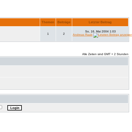
Themen
Beiträge
Letzter Beitrag
So, 16. Mai 2004 1:03
1
2
Andreas Raab
Alle Zeiten sind GMT + 2 Stunden