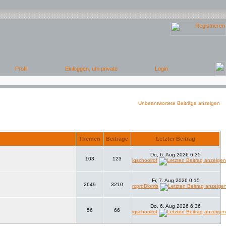
Unbeantwortete Beiträge anzeigen
Themen
Beiträge
Letzter Beitrag
Do, 6. Aug 2026 6:35
103
123
iqschoolrof
Fr, 7. Aug 2026 0:15
2649
3210
rcproDiomb
Do, 6. Aug 2026 6:36
56
66
iqschoolrof