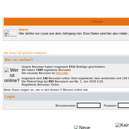
Forum
Intern
Hier dürfen nur Leute aus dem Jahrgang rein. Eure Daten sind hier also relativ ;
Alle Foren als gelesen markieren
Wer ist online?
Unsere Benutzer haben insgesamt
3711
Beiträge geschrieben.
Wir haben
7499
registrierte Benutzer.
Der neueste Benutzer ist
CherylAr
.
Insgesamt sind
146
Benutzer online: Kein registrierter, kein versteckter und 14
Der Rekord liegt bei
893
Benutzern am Mo, 1. Jun 2026 0:20.
Registrierte Benutzer: Keine
Diese Daten zeigen an, wer in den letzten 5 Minuten online war.
Login
Benutzername:
Passwort: