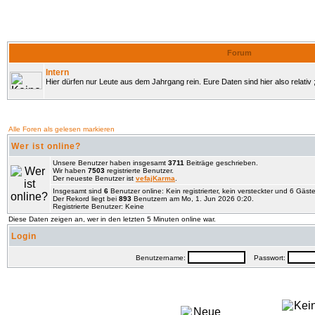
Forum
Intern
Hier dürfen nur Leute aus dem Jahrgang rein. Eure Daten sind hier also relativ ;
Alle Foren als gelesen markieren
Wer ist online?
Unsere Benutzer haben insgesamt
3711
Beiträge geschrieben.
Wir haben
7503
registrierte Benutzer.
Der neueste Benutzer ist
vefajKarma
.
Insgesamt sind
6
Benutzer online: Kein registrierter, kein versteckter und 6 Gäst
Der Rekord liegt bei
893
Benutzern am Mo, 1. Jun 2026 0:20.
Registrierte Benutzer: Keine
Diese Daten zeigen an, wer in den letzten 5 Minuten online war.
Login
Benutzername:
Passwort: