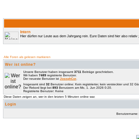
Intern
Hier dürfen nur Leute aus dem Jahrgang rein. Eure Daten sind hier also relativ ;
Alle Foren als gelesen markieren
Wer ist online?
Unsere Benutzer haben insgesamt
3711
Beiträge geschrieben.
Wir haben
7489
registrierte Benutzer.
Der neueste Benutzer ist
JosephCor
.
Insgesamt sind
32
Benutzer online: Kein registrierter, kein versteckter und 32 G
Der Rekord liegt bei
893
Benutzern am Mo, 1. Jun 2026 0:20.
Registrierte Benutzer: Keine
Diese Daten zeigen an, wer in den letzten 5 Minuten online war.
Login
Benutzername