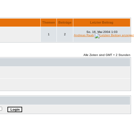
Themen
Beiträge
Letzter Beitrag
So, 16. Mai 2004 1:03
1
2
Andreas Raab
Alle Zeiten sind GMT + 2 Stunden