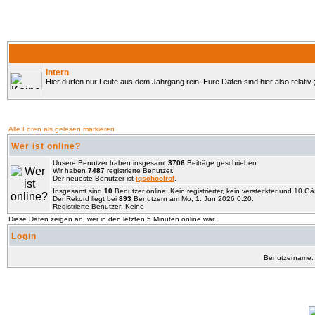
Intern
Hier dürfen nur Leute aus dem Jahrgang rein. Eure Daten sind hier also relativ ;
Alle Foren als gelesen markieren
Wer ist online?
Unsere Benutzer haben insgesamt
3706
Beiträge geschrieben.
Wir haben
7487
registrierte Benutzer.
Der neueste Benutzer ist
iqschoolrof
.
Insgesamt sind
10
Benutzer online: Kein registrierter, kein versteckter und 10 G
Der Rekord liegt bei
893
Benutzern am Mo, 1. Jun 2026 0:20.
Registrierte Benutzer: Keine
Diese Daten zeigen an, wer in den letzten 5 Minuten online war.
Login
Benutzername