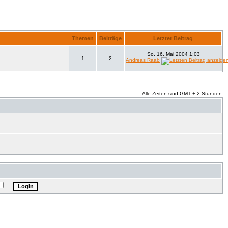
Themen
Beiträge
Letzter Beitrag
So, 16. Mai 2004 1:03
1
2
Andreas Raab
Alle Zeiten sind GMT + 2 Stunden