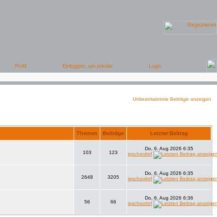
Unbeantwortete Beiträge anzeigen
Themen
Beiträge
Letzter Beitrag
Do, 6. Aug 2026 6:35
103
123
iqschoolrof
Do, 6. Aug 2026 6:35
2648
3205
iqschoolrof
Do, 6. Aug 2026 6:36
56
66
iqschoolrof