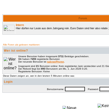
Forum
Intern
Hier dürfen nur Leute aus dem Jahrgang rein. Eure Daten sind hier also relativ ;
Alle Foren als gelesen markieren
Wer ist online?
Unsere Benutzer haben insgesamt
3711
Beiträge geschrieben.
Wir haben
7493
registrierte Benutzer.
Der neueste Benutzer ist
nakrwePhymn
.
Insgesamt sind
21
Benutzer online: Kein registrierter, kein versteckter und 21 G
Der Rekord liegt bei
893
Benutzern am Mo, 1. Jun 2026 0:20.
Registrierte Benutzer: Keine
Diese Daten zeigen an, wer in den letzten 5 Minuten online war.
Login
Benutzername:
Passwort: