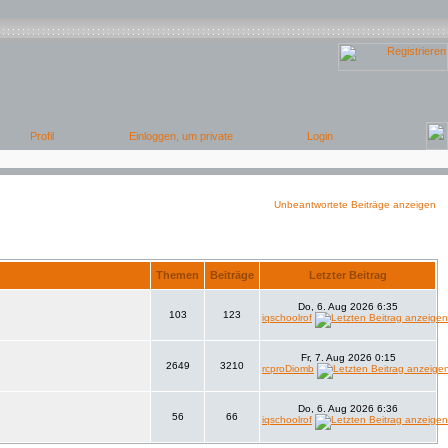
Unbeantwortete Beiträge anzeigen
Themen
Beiträge
Letzter Beitrag
Do, 6. Aug 2026 6:35
103
123
iqschoolrof
Fr, 7. Aug 2026 0:15
2649
3210
rcproDiomb
Do, 6. Aug 2026 6:36
56
66
iqschoolrof