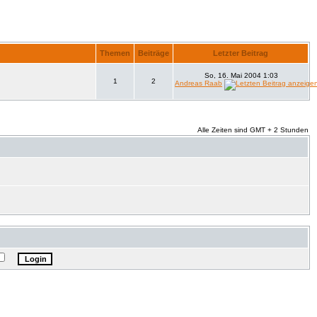
Themen
Beiträge
Letzter Beitrag
So, 16. Mai 2004 1:03
1
2
Andreas Raab
Alle Zeiten sind GMT + 2 Stunden