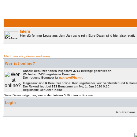
Intern
Hier dürfen nur Leute aus dem Jahrgang rein. Eure Daten sind hier also relativ ;
Alle Foren als gelesen markieren
Wer ist online?
Unsere Benutzer haben insgesamt
3711
Beiträge geschrieben.
Wir haben
7498
registrierte Benutzer.
Der neueste Benutzer ist
nakrwvdPhymn
.
Insgesamt sind
6
Benutzer online: Kein registrierter, kein versteckter und 6 Gäst
Der Rekord liegt bei
893
Benutzern am Mo, 1. Jun 2026 0:20.
Registrierte Benutzer: Keine
Diese Daten zeigen an, wer in den letzten 5 Minuten online war.
Login
Benutzername