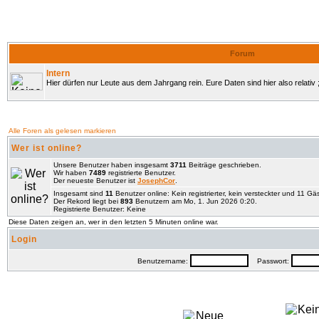
Forum
Intern
Hier dürfen nur Leute aus dem Jahrgang rein. Eure Daten sind hier also relativ ;
Alle Foren als gelesen markieren
Wer ist online?
Unsere Benutzer haben insgesamt
3711
Beiträge geschrieben.
Wir haben
7489
registrierte Benutzer.
Der neueste Benutzer ist
JosephCor
.
Insgesamt sind
11
Benutzer online: Kein registrierter, kein versteckter und 11 G
Der Rekord liegt bei
893
Benutzern am Mo, 1. Jun 2026 0:20.
Registrierte Benutzer: Keine
Diese Daten zeigen an, wer in den letzten 5 Minuten online war.
Login
Benutzername:
Passwort: