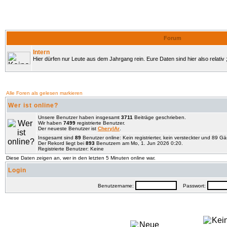
Forum
Intern
Hier dürfen nur Leute aus dem Jahrgang rein. Eure Daten sind hier also relativ ;
Alle Foren als gelesen markieren
Wer ist online?
Unsere Benutzer haben insgesamt
3711
Beiträge geschrieben.
Wir haben
7499
registrierte Benutzer.
Der neueste Benutzer ist
CherylAr
.
Insgesamt sind
89
Benutzer online: Kein registrierter, kein versteckter und 89 G
Der Rekord liegt bei
893
Benutzern am Mo, 1. Jun 2026 0:20.
Registrierte Benutzer: Keine
Diese Daten zeigen an, wer in den letzten 5 Minuten online war.
Login
Benutzername:
Passwort: