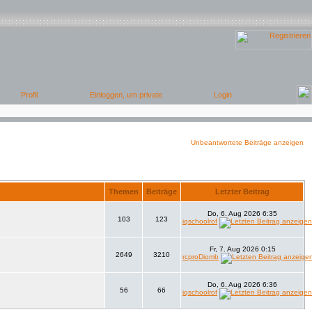
Unbeantwortete Beiträge anzeigen
Themen
Beiträge
Letzter Beitrag
Do, 6. Aug 2026 6:35
103
123
iqschoolrof
Fr, 7. Aug 2026 0:15
2649
3210
rcproDiomb
Do, 6. Aug 2026 6:36
56
66
iqschoolrof