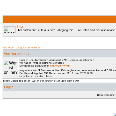
Intern
Hier dürfen nur Leute aus dem Jahrgang rein. Eure Daten sind hier also relativ ;
Alle Foren als gelesen markieren
Wer ist online?
Unsere Benutzer haben insgesamt
3711
Beiträge geschrieben.
Wir haben
7498
registrierte Benutzer.
Der neueste Benutzer ist
nakrwvdPhymn
.
Insgesamt sind
5
Benutzer online: Kein registrierter, kein versteckter und 5 Gäst
Der Rekord liegt bei
893
Benutzern am Mo, 1. Jun 2026 0:20.
Registrierte Benutzer: Keine
Diese Daten zeigen an, wer in den letzten 5 Minuten online war.
Login
Benutzername