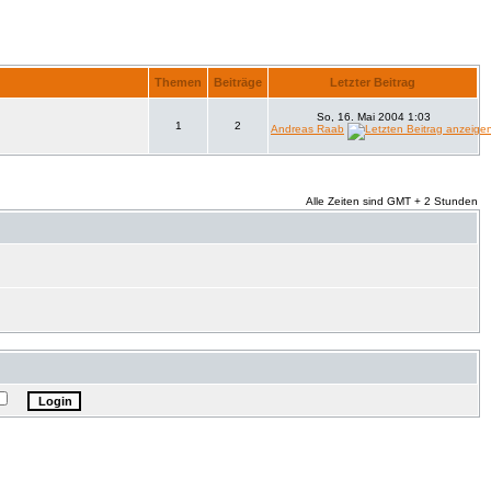
Themen
Beiträge
Letzter Beitrag
So, 16. Mai 2004 1:03
1
2
Andreas Raab
Alle Zeiten sind GMT + 2 Stunden