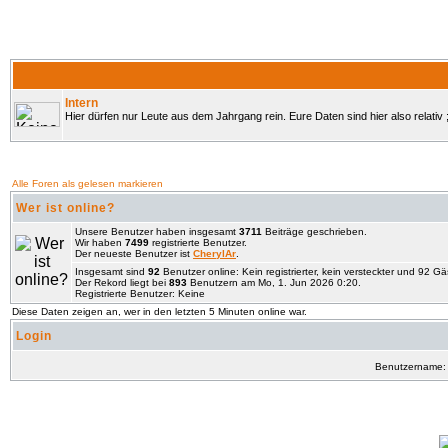
Intern
Hier dürfen nur Leute aus dem Jahrgang rein. Eure Daten sind hier also relativ ;
Alle Foren als gelesen markieren
Wer ist online?
Unsere Benutzer haben insgesamt
3711
Beiträge geschrieben.
Wir haben
7499
registrierte Benutzer.
Der neueste Benutzer ist
CherylAr
.
Insgesamt sind
92
Benutzer online: Kein registrierter, kein versteckter und 92 G
Der Rekord liegt bei
893
Benutzern am Mo, 1. Jun 2026 0:20.
Registrierte Benutzer: Keine
Diese Daten zeigen an, wer in den letzten 5 Minuten online war.
Login
Benutzername