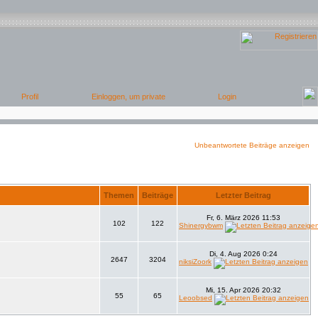
Unbeantwortete Beiträge anzeigen
Themen
Beiträge
Letzter Beitrag
Fr, 6. März 2026 11:53
102
122
Shinergybwm
Di, 4. Aug 2026 0:24
2647
3204
niksiZoork
Mi, 15. Apr 2026 20:32
55
65
Leoobsed