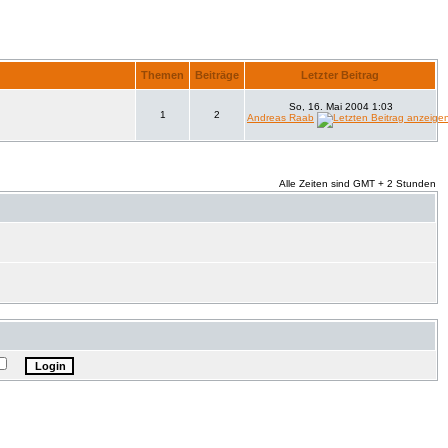
Themen
Beiträge
Letzter Beitrag
So, 16. Mai 2004 1:03
1
2
Andreas Raab
Alle Zeiten sind GMT + 2 Stunden