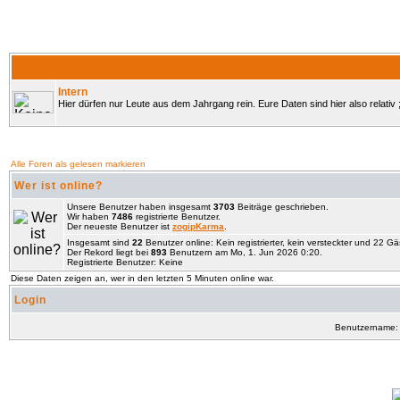
Intern
Hier dürfen nur Leute aus dem Jahrgang rein. Eure Daten sind hier also relativ ;
Alle Foren als gelesen markieren
Wer ist online?
Unsere Benutzer haben insgesamt
3703
Beiträge geschrieben.
Wir haben
7486
registrierte Benutzer.
Der neueste Benutzer ist
zogipKarma
.
Insgesamt sind
22
Benutzer online: Kein registrierter, kein versteckter und 22 G
Der Rekord liegt bei
893
Benutzern am Mo, 1. Jun 2026 0:20.
Registrierte Benutzer: Keine
Diese Daten zeigen an, wer in den letzten 5 Minuten online war.
Login
Benutzername