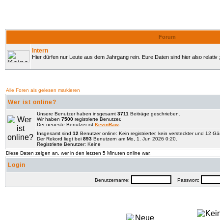
Forum
Intern
Hier dürfen nur Leute aus dem Jahrgang rein. Eure Daten sind hier also relativ ;
Alle Foren als gelesen markieren
Wer ist online?
Unsere Benutzer haben insgesamt
3711
Beiträge geschrieben.
Wir haben
7500
registrierte Benutzer.
Der neueste Benutzer ist
KevinRaw
.
Insgesamt sind
12
Benutzer online: Kein registrierter, kein versteckter und 12 G
Der Rekord liegt bei
893
Benutzern am Mo, 1. Jun 2026 0:20.
Registrierte Benutzer: Keine
Diese Daten zeigen an, wer in den letzten 5 Minuten online war.
Login
Benutzername:
Passwort: