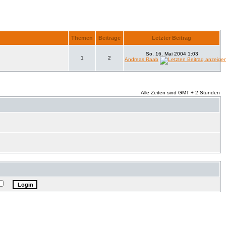
Themen
Beiträge
Letzter Beitrag
So, 16. Mai 2004 1:03
1
2
Andreas Raab
Alle Zeiten sind GMT + 2 Stunden