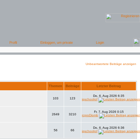
Unbeantwortete Beiträge anzeigen
Themen
Beiträge
Letzter Beitrag
Do, 6. Aug 2026 6:35
103
123
iqschoolrof
Fr, 7. Aug 2026 0:15
2649
3210
rcproDiomb
Do, 6. Aug 2026 6:36
56
66
iqschoolrof