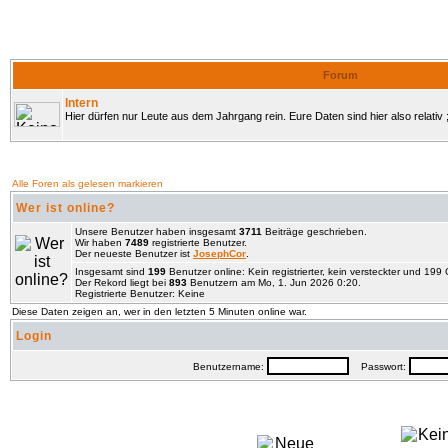
Forum
Intern
Hier dürfen nur Leute aus dem Jahrgang rein. Eure Daten sind hier also relativ ;
Alle Foren als gelesen markieren
Wer ist online?
Unsere Benutzer haben insgesamt
3711
Beiträge geschrieben.
Wir haben
7489
registrierte Benutzer.
Der neueste Benutzer ist
JosephCor
.
Insgesamt sind
199
Benutzer online: Kein registrierter, kein versteckter und 19
Der Rekord liegt bei
893
Benutzern am Mo, 1. Jun 2026 0:20.
Registrierte Benutzer: Keine
Diese Daten zeigen an, wer in den letzten 5 Minuten online war.
Login
Benutzername:
Passwort: