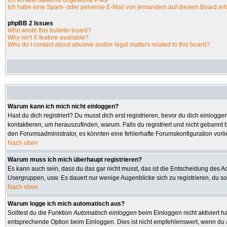
Ich erhalte dauernd ungewollte PMs!
Ich habe eine Spam- oder perverse E-Mail von jemandem auf diesem Board erh
phpBB 2 Issues
Who wrote this bulletin board?
Why isn't X feature available?
Who do I contact about abusive and/or legal matters related to this board?
Warum kann ich mich nicht einloggen?
Hast du dich registriert? Du musst dich erst registrieren, bevor du dich einlo
kontaktieren, um herauszufinden, warum. Falls du registriert und nicht gebannt 
den Forumsadministrator, es könnten eine fehlerhafte Forumskonfiguration vorl
Nach oben
Warum muss ich mich überhaupt registrieren?
Es kann auch sein, dass du das gar nicht musst, das ist die Entscheidung des Admi
Usergruppen, usw. Es dauert nur wenige Augenblicke sich zu registrieren, du soll
Nach oben
Warum logge ich mich automatisch aus?
Solltest du die Funktion
Automatisch einloggen
beim Einloggen nicht aktiviert h
entsprechende Option beim Einloggen. Dies ist nicht empfehlenswert, wenn du an 