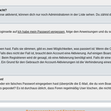
ucht?
se aktivierst, können dich nur noch Administratoren in der Liste sehen. Du zählst d
oginseite auf
Ich habe mein Passwort vergessen
, folge den Anweisungen und du s
 hast. Falls sie stimmen, gibt es zwei Möglichkeiten, was passiert ist: Wenn di
s dies nicht der Fall ist, braucht dein Account eine Aktivierung. Auf einigen Board
. Beim Registrieren wird dir gesagt, ob eine Aktivierung benötigt wird. Falls dir e
ar. Ein Grund für den Gebrauch der Account-Aktivierungen ist die Verhinderung ein
en!
er ein falsches Passwort eingegeben hast (überprüfe die E-Mail, die du vom Boar
 nichts gepostet? Es ist durchaus üblich, dass Foren regelmäßig User löschen, die n