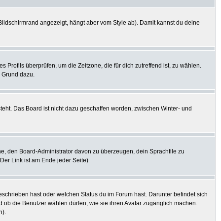
ildschirmrand angezeigt, hängt aber vom Style ab). Damit kannst du deine
s Profils überprüfen, um die Zeitzone, die für dich zutreffend ist, zu wählen.
er Grund dazu.
steht. Das Board ist nicht dazu geschaffen worden, zwischen Winter- und
uche, den Board-Administrator davon zu überzeugen, dein Sprachfile zu
(Der Link ist am Ende jeder Seite)
eschrieben hast oder welchen Status du im Forum hast. Darunter befindet sich
nd ob die Benutzer wählen dürfen, wie sie ihren Avatar zugänglich machen.
n).