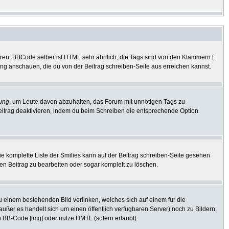
eren. BBCode selber ist HTML sehr ähnlich, die Tags sind von den Klammern [
tung anschauen, die du von der Beitrag schreiben-Seite aus erreichen kannst.
ung
, um Leute davon abzuhalten, das Forum mit unnötigen Tags zu
eitrag deaktivieren, indem du beim Schreiben die entsprechende Option
Die komplette Liste der Smilies kann auf der Beitrag schreiben-Seite gesehen
den Beitrag zu bearbeiten oder sogar komplett zu löschen.
zu einem bestehenden Bild verlinken, welches sich auf einem für die
 (außer es handelt sich um einen öffentlich verfügbaren Server) noch zu Bildern,
 BB-Code [img] oder nutze HMTL (sofern erlaubt).