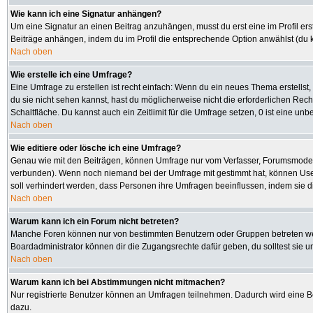
Wie kann ich eine Signatur anhängen?
Um eine Signatur an einen Beitrag anzuhängen, musst du erst eine im Profil erste
Beiträge anhängen, indem du im Profil die entsprechende Option anwählst (du 
Nach oben
Wie erstelle ich eine Umfrage?
Eine Umfrage zu erstellen ist recht einfach: Wenn du ein neues Thema erstellst, 
du sie nicht sehen kannst, hast du möglicherweise nicht die erforderlichen Rec
Schaltfläche. Du kannst auch ein Zeitlimit für die Umfrage setzen, 0 ist eine u
Nach oben
Wie editiere oder lösche ich eine Umfrage?
Genau wie mit den Beiträgen, können Umfrage nur vom Verfasser, Forumsmoderato
verbunden). Wenn noch niemand bei der Umfrage mit gestimmt hat, können User 
soll verhindert werden, dass Personen ihre Umfragen beeinflussen, indem sie d
Nach oben
Warum kann ich ein Forum nicht betreten?
Manche Foren können nur von bestimmten Benutzern oder Gruppen betreten werd
Boardadministrator können dir die Zugangsrechte dafür geben, du solltest sie u
Nach oben
Warum kann ich bei Abstimmungen nicht mitmachen?
Nur registrierte Benutzer können an Umfragen teilnehmen. Dadurch wird eine Bee
dazu.