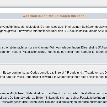
Was man in und mit Beiträgen tun kann
vom Administrator festgelegt. Du kannst es auch in einzelnen Beiträgen deaktivi
gezeigt wird. Für weitere Informationen über den BBCode solltest du dir die Anlei
rfst, wirst du nachher nur ein Klammer-Wirrwarr wieder finden. Dies ist eine
Sicher
nnten. Falls HTML aktiviert wurde, kannst du es immer noch manuell für jeden B
 Es werden nur kurze Codes benötigt, z. B. zeigt :) Freude und :( Traurigkeit an. 
itrag dadurch völlig unübersichtlich wird. Ein Moderator könnte sich entschließen, 
ch keine Möglichkeit, Bilder direkt auf das Board hoch zu laden. Deshalb musst du 
bild.gif. Du kannst weder zu Bildern linken, die sich auf deiner Festplatte befinden
, Passwort-geschützte Seiten usw). Um das Bild anzuzeigen, benutze entweder den