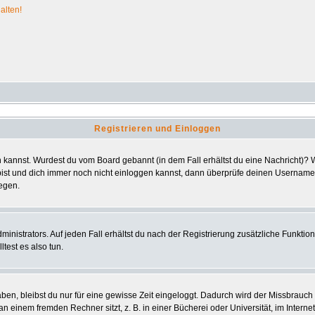
alten!
Registrieren und Einloggen
ggen kannst. Wurdest du vom Board gebannt (in dem Fall erhältst du eine Nachricht)
bist und dich immer noch nicht einloggen kannst, dann überprüfe deinen Usernamen 
iegen.
nistrators. Auf jeden Fall erhältst du nach der Registrierung zusätzliche Funktionen
test es also tun.
aben, bleibst du nur für eine gewisse Zeit eingeloggt. Dadurch wird der Missbrauc
einem fremden Rechner sitzt, z. B. in einer Bücherei oder Universität, im Interne