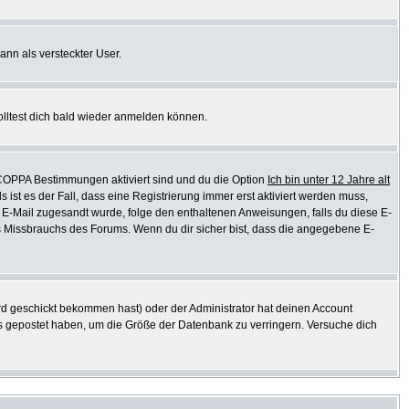
ann als versteckter User.
olltest dich bald wieder anmelden können.
e COPPA Bestimmungen aktiviert sind und du die Option
Ich bin unter 12 Jahre alt
s ist es der Fall, dass eine Registrierung immer erst aktiviert werden muss,
ine E-Mail zugesandt wurde, folge den enthaltenen Anweisungen, falls du diese E-
es Missbrauchs des Forums. Wenn du dir sicher bist, dass die angegebene E-
d geschickt bekommen hast) oder der Administrator hat deinen Account
ichts gepostet haben, um die Größe der Datenbank zu verringern. Versuche dich