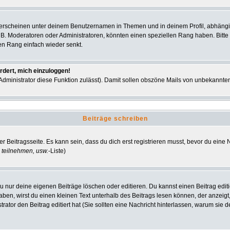
 erscheinen unter deinem Benutzernamen in Themen und in deinem Profil, abhängi
 B. Moderatoren oder Administratoren, könnten einen speziellen Rang haben. Bitte
nen Rang einfach wieder senkt.
rdert, mich einzuloggen!
r Administrator diese Funktion zulässt). Damit sollen obszöne Mails von unbekann
Beiträge schreiben
r Beitragsseite. Es kann sein, dass du dich erst registrieren musst, bevor du ein
 teilnehmen, usw.
-Liste)
u nur deine eigenen Beiträge löschen oder editieren. Du kannst einen Beitrag editi
haben, wirst du einen kleinen Text unterhalb des Beitrags lesen können, der anzeigt
strator den Beitrag editiert hat (Sie sollten eine Nachricht hinterlassen, warum si