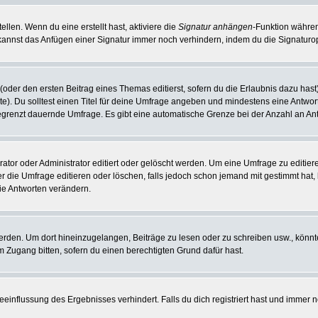
llen. Wenn du eine erstellt hast, aktiviere die
Signatur anhängen
-Funktion währen
kannst das Anfügen einer Signatur immer noch verhindern, indem du die Signaturop
(oder den ersten Beitrag eines Themas editierst, sofern du die Erlaubnis dazu hast)
hte). Du solltest einen Titel für deine Umfrage angeben und mindestens eine Antwo
nbegrenzt dauernde Umfrage. Es gibt eine automatische Grenze bei der Anzahl an Antw
r oder Administrator editiert oder gelöscht werden. Um eine Umfrage zu editieren
die Umfrage editieren oder löschen, falls jedoch schon jemand mit gestimmt hat, 
ie Antworten verändern.
en. Um dort hineinzugelangen, Beiträge zu lesen oder zu schreiben usw., könnte
m Zugang bitten, sofern du einen berechtigten Grund dafür hast.
influssung des Ergebnisses verhindert. Falls du dich registriert hast und immer no