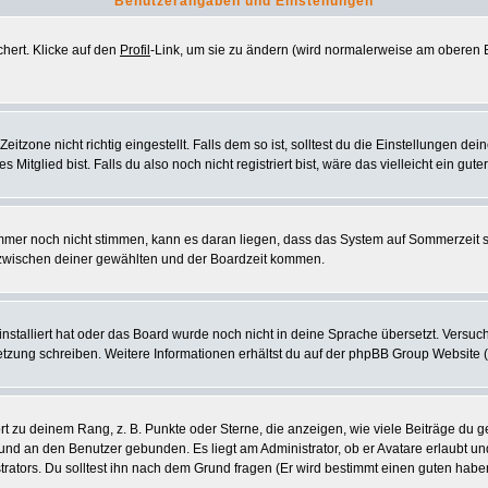
Benutzerangaben und Einstellungen
chert. Klicke auf den
Profil
-Link, um sie zu ändern (wird normalerweise am oberen B
zone nicht richtig eingestellt. Falls dem so ist, solltest du die Einstellungen deine
 Mitglied bist. Falls du also noch nicht registriert bist, wäre das vielleicht ein gut
 immer noch nicht stimmen, kann es daran liegen, dass das System auf Sommerzeit 
zwischen deiner gewählten und der Boardzeit kommen.
 installiert hat oder das Board wurde noch nicht in deine Sprache übersetzt. Vers
ersetzung schreiben. Weitere Informationen erhältst du auf der phpBB Group Website 
 zu deinem Rang, z. B. Punkte oder Sterne, die anzeigen, wie viele Beiträge du g
k und an den Benutzer gebunden. Es liegt am Administrator, ob er Avatare erlaubt u
rators. Du solltest ihn nach dem Grund fragen (Er wird bestimmt einen guten habe