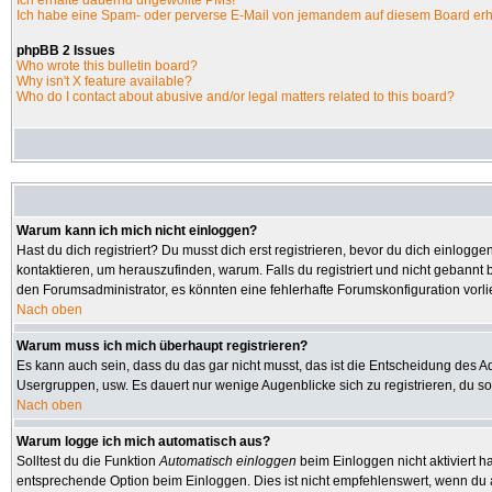
Ich erhalte dauernd ungewollte PMs!
Ich habe eine Spam- oder perverse E-Mail von jemandem auf diesem Board erh
phpBB 2 Issues
Who wrote this bulletin board?
Why isn't X feature available?
Who do I contact about abusive and/or legal matters related to this board?
Warum kann ich mich nicht einloggen?
Hast du dich registriert? Du musst dich erst registrieren, bevor du dich einlo
kontaktieren, um herauszufinden, warum. Falls du registriert und nicht gebannt 
den Forumsadministrator, es könnten eine fehlerhafte Forumskonfiguration vorl
Nach oben
Warum muss ich mich überhaupt registrieren?
Es kann auch sein, dass du das gar nicht musst, das ist die Entscheidung des Admi
Usergruppen, usw. Es dauert nur wenige Augenblicke sich zu registrieren, du soll
Nach oben
Warum logge ich mich automatisch aus?
Solltest du die Funktion
Automatisch einloggen
beim Einloggen nicht aktiviert h
entsprechende Option beim Einloggen. Dies ist nicht empfehlenswert, wenn du an 