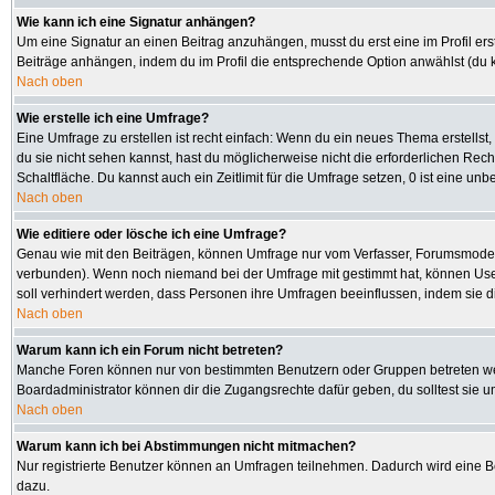
Wie kann ich eine Signatur anhängen?
Um eine Signatur an einen Beitrag anzuhängen, musst du erst eine im Profil erste
Beiträge anhängen, indem du im Profil die entsprechende Option anwählst (du 
Nach oben
Wie erstelle ich eine Umfrage?
Eine Umfrage zu erstellen ist recht einfach: Wenn du ein neues Thema erstellst, 
du sie nicht sehen kannst, hast du möglicherweise nicht die erforderlichen Rec
Schaltfläche. Du kannst auch ein Zeitlimit für die Umfrage setzen, 0 ist eine u
Nach oben
Wie editiere oder lösche ich eine Umfrage?
Genau wie mit den Beiträgen, können Umfrage nur vom Verfasser, Forumsmoderato
verbunden). Wenn noch niemand bei der Umfrage mit gestimmt hat, können User 
soll verhindert werden, dass Personen ihre Umfragen beeinflussen, indem sie d
Nach oben
Warum kann ich ein Forum nicht betreten?
Manche Foren können nur von bestimmten Benutzern oder Gruppen betreten werd
Boardadministrator können dir die Zugangsrechte dafür geben, du solltest sie u
Nach oben
Warum kann ich bei Abstimmungen nicht mitmachen?
Nur registrierte Benutzer können an Umfragen teilnehmen. Dadurch wird eine Bee
dazu.