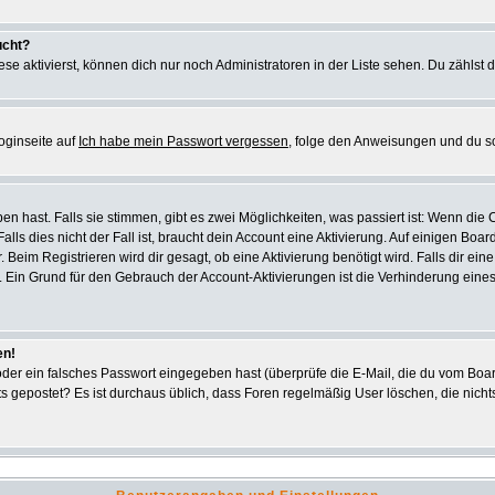
ucht?
se aktivierst, können dich nur noch Administratoren in der Liste sehen. Du zählst d
oginseite auf
Ich habe mein Passwort vergessen
, folge den Anweisungen und du s
 hast. Falls sie stimmen, gibt es zwei Möglichkeiten, was passiert ist: Wenn di
s dies nicht der Fall ist, braucht dein Account eine Aktivierung. Auf einigen Board
. Beim Registrieren wird dir gesagt, ob eine Aktivierung benötigt wird. Falls dir e
ar. Ein Grund für den Gebrauch der Account-Aktivierungen ist die Verhinderung ein
en!
er ein falsches Passwort eingegeben hast (überprüfe die E-Mail, die du vom Boar
 nichts gepostet? Es ist durchaus üblich, dass Foren regelmäßig User löschen, die n