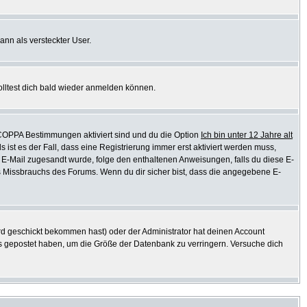
ann als versteckter User.
olltest dich bald wieder anmelden können.
e COPPA Bestimmungen aktiviert sind und du die Option
Ich bin unter 12 Jahre alt
s ist es der Fall, dass eine Registrierung immer erst aktiviert werden muss,
ine E-Mail zugesandt wurde, folge den enthaltenen Anweisungen, falls du diese E-
es Missbrauchs des Forums. Wenn du dir sicher bist, dass die angegebene E-
d geschickt bekommen hast) oder der Administrator hat deinen Account
ichts gepostet haben, um die Größe der Datenbank zu verringern. Versuche dich