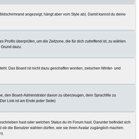
ildschirmrand angezeigt, hängt aber vom Style ab). Damit kannst du deine
s Profils überprüfen, um die Zeitzone, die für dich zutreffend ist, zu wählen.
er Grund dazu.
steht. Das Board ist nicht dazu geschaffen worden, zwischen Winter- und
uche, den Board-Administrator davon zu überzeugen, dein Sprachfile zu
(Der Link ist am Ende jeder Seite)
eschrieben hast oder welchen Status du im Forum hast. Darunter befindet sich
nd ob die Benutzer wählen dürfen, wie sie ihren Avatar zugänglich machen.
n).