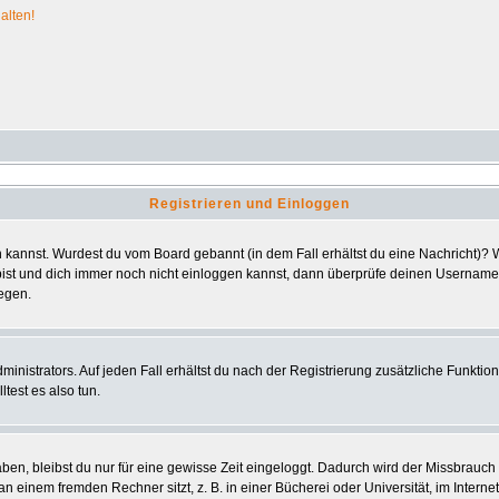
alten!
Registrieren und Einloggen
ggen kannst. Wurdest du vom Board gebannt (in dem Fall erhältst du eine Nachricht)
bist und dich immer noch nicht einloggen kannst, dann überprüfe deinen Usernamen 
iegen.
nistrators. Auf jeden Fall erhältst du nach der Registrierung zusätzliche Funktionen
test es also tun.
aben, bleibst du nur für eine gewisse Zeit eingeloggt. Dadurch wird der Missbrauc
einem fremden Rechner sitzt, z. B. in einer Bücherei oder Universität, im Interne