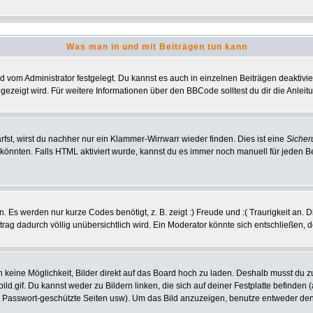
Was man in und mit Beiträgen tun kann
vom Administrator festgelegt. Du kannst es auch in einzelnen Beiträgen deaktivi
gezeigt wird. Für weitere Informationen über den BBCode solltest du dir die Anlei
rfst, wirst du nachher nur ein Klammer-Wirrwarr wieder finden. Dies ist eine
Sicher
nnten. Falls HTML aktiviert wurde, kannst du es immer noch manuell für jeden B
 Es werden nur kurze Codes benötigt, z. B. zeigt :) Freude und :( Traurigkeit an. 
itrag dadurch völlig unübersichtlich wird. Ein Moderator könnte sich entschließen, 
ch keine Möglichkeit, Bilder direkt auf das Board hoch zu laden. Deshalb musst du 
bild.gif. Du kannst weder zu Bildern linken, die sich auf deiner Festplatte befinden
, Passwort-geschützte Seiten usw). Um das Bild anzuzeigen, benutze entweder den