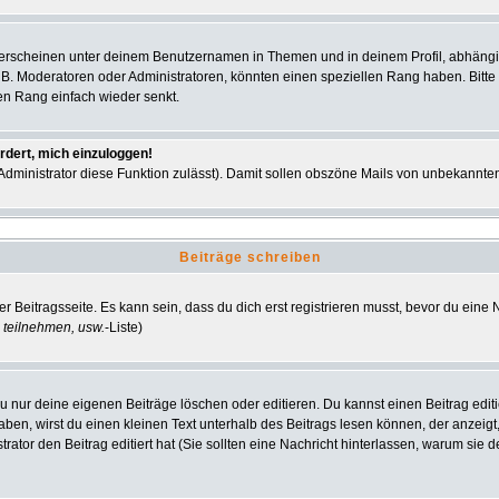
 erscheinen unter deinem Benutzernamen in Themen und in deinem Profil, abhängi
 B. Moderatoren oder Administratoren, könnten einen speziellen Rang haben. Bitte
nen Rang einfach wieder senkt.
rdert, mich einzuloggen!
r Administrator diese Funktion zulässt). Damit sollen obszöne Mails von unbekann
Beiträge schreiben
r Beitragsseite. Es kann sein, dass du dich erst registrieren musst, bevor du ein
 teilnehmen, usw.
-Liste)
u nur deine eigenen Beiträge löschen oder editieren. Du kannst einen Beitrag editi
haben, wirst du einen kleinen Text unterhalb des Beitrags lesen können, der anzeigt
strator den Beitrag editiert hat (Sie sollten eine Nachricht hinterlassen, warum si