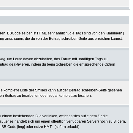
eren. BBCode selber ist HTML sehr ähnlich, die Tags sind von den Klammern [
tung anschauen, die du von der Beitrag schreiben-Seite aus erreichen kannst.
ung
, um Leute davon abzuhalten, das Forum mit unnötigen Tags zu
eitrag deaktivieren, indem du beim Schreiben die entsprechende Option
Die komplette Liste der Smilies kann auf der Beitrag schreiben-Seite gesehen
den Beitrag zu bearbeiten oder sogar komplett zu löschen.
zu einem bestehenden Bild verlinken, welches sich auf einem für die
 (außer es handelt sich um einen öffentlich verfügbaren Server) noch zu Bildern,
 BB-Code [img] oder nutze HMTL (sofern erlaubt).