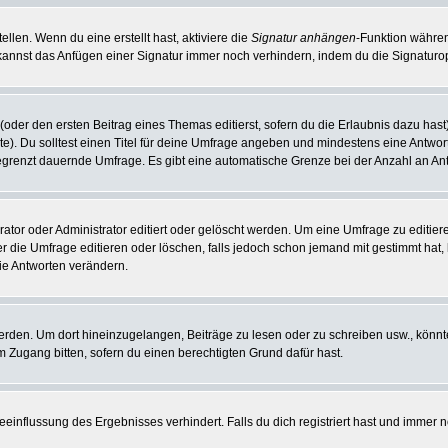
llen. Wenn du eine erstellt hast, aktiviere die
Signatur anhängen
-Funktion währen
kannst das Anfügen einer Signatur immer noch verhindern, indem du die Signaturop
(oder den ersten Beitrag eines Themas editierst, sofern du die Erlaubnis dazu hast)
hte). Du solltest einen Titel für deine Umfrage angeben und mindestens eine Antwo
nbegrenzt dauernde Umfrage. Es gibt eine automatische Grenze bei der Anzahl an Antw
r oder Administrator editiert oder gelöscht werden. Um eine Umfrage zu editieren
die Umfrage editieren oder löschen, falls jedoch schon jemand mit gestimmt hat, 
ie Antworten verändern.
en. Um dort hineinzugelangen, Beiträge zu lesen oder zu schreiben usw., könnte
m Zugang bitten, sofern du einen berechtigten Grund dafür hast.
influssung des Ergebnisses verhindert. Falls du dich registriert hast und immer no