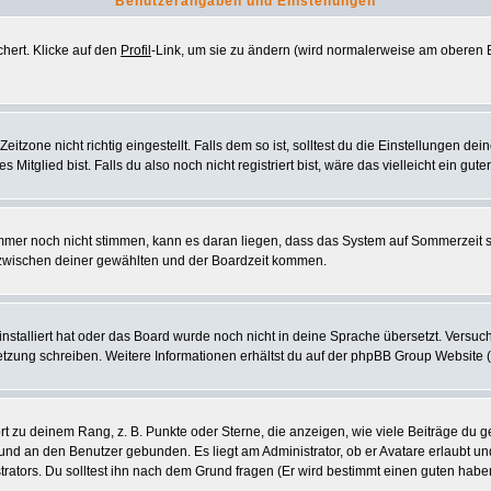
Benutzerangaben und Einstellungen
chert. Klicke auf den
Profil
-Link, um sie zu ändern (wird normalerweise am oberen B
zone nicht richtig eingestellt. Falls dem so ist, solltest du die Einstellungen deine
 Mitglied bist. Falls du also noch nicht registriert bist, wäre das vielleicht ein gut
 immer noch nicht stimmen, kann es daran liegen, dass das System auf Sommerzeit 
zwischen deiner gewählten und der Boardzeit kommen.
 installiert hat oder das Board wurde noch nicht in deine Sprache übersetzt. Vers
ersetzung schreiben. Weitere Informationen erhältst du auf der phpBB Group Website 
 zu deinem Rang, z. B. Punkte oder Sterne, die anzeigen, wie viele Beiträge du g
k und an den Benutzer gebunden. Es liegt am Administrator, ob er Avatare erlaubt u
rators. Du solltest ihn nach dem Grund fragen (Er wird bestimmt einen guten habe