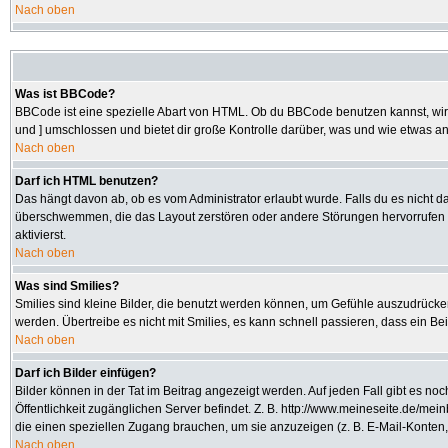
Nach oben
Was ist BBCode?
BBCode ist eine spezielle Abart von HTML. Ob du BBCode benutzen kannst, wird 
und ] umschlossen und bietet dir große Kontrolle darüber, was und wie etwas an
Nach oben
Darf ich HTML benutzen?
Das hängt davon ab, ob es vom Administrator erlaubt wurde. Falls du es nicht da
überschwemmen, die das Layout zerstören oder andere Störungen hervorrufen kö
aktivierst.
Nach oben
Was sind Smilies?
Smilies sind kleine Bilder, die benutzt werden können, um Gefühle auszudrücken.
werden. Übertreibe es nicht mit Smilies, es kann schnell passieren, dass ein Be
Nach oben
Darf ich Bilder einfügen?
Bilder können in der Tat im Beitrag angezeigt werden. Auf jeden Fall gibt es no
Öffentlichkeit zugänglichen Server befindet. Z. B. http://www.meineseite.de/mein
die einen speziellen Zugang brauchen, um sie anzuzeigen (z. B. E-Mail-Konten
Nach oben