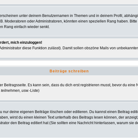
 erscheinen unter deinem Benutzernamen in Themen und in deinem Profil, abhängi
 B. Moderatoren oder Administratoren, könnten einen speziellen Rang haben. Bitte
nen Rang einfach wieder senkt.
rdert, mich einzuloggen!
r Administrator diese Funktion zulässt). Damit sollen obszöne Mails von unbekann
Beiträge schreiben
r Beitragsseite. Es kann sein, dass du dich erst registrieren musst, bevor du ein
 teilnehmen, usw.
-Liste)
u nur deine eigenen Beiträge löschen oder editieren. Du kannst einen Beitrag editi
haben, wirst du einen kleinen Text unterhalb des Beitrags lesen können, der anzeigt
strator den Beitrag editiert hat (Sie sollten eine Nachricht hinterlassen, warum si