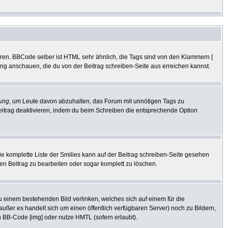
eren. BBCode selber ist HTML sehr ähnlich, die Tags sind von den Klammern [
tung anschauen, die du von der Beitrag schreiben-Seite aus erreichen kannst.
ung
, um Leute davon abzuhalten, das Forum mit unnötigen Tags zu
eitrag deaktivieren, indem du beim Schreiben die entsprechende Option
Die komplette Liste der Smilies kann auf der Beitrag schreiben-Seite gesehen
den Beitrag zu bearbeiten oder sogar komplett zu löschen.
zu einem bestehenden Bild verlinken, welches sich auf einem für die
 (außer es handelt sich um einen öffentlich verfügbaren Server) noch zu Bildern,
 BB-Code [img] oder nutze HMTL (sofern erlaubt).