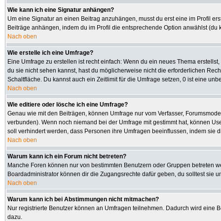
Wie kann ich eine Signatur anhängen?
Um eine Signatur an einen Beitrag anzuhängen, musst du erst eine im Profil erste
Beiträge anhängen, indem du im Profil die entsprechende Option anwählst (du 
Nach oben
Wie erstelle ich eine Umfrage?
Eine Umfrage zu erstellen ist recht einfach: Wenn du ein neues Thema erstellst, 
du sie nicht sehen kannst, hast du möglicherweise nicht die erforderlichen Rec
Schaltfläche. Du kannst auch ein Zeitlimit für die Umfrage setzen, 0 ist eine u
Nach oben
Wie editiere oder lösche ich eine Umfrage?
Genau wie mit den Beiträgen, können Umfrage nur vom Verfasser, Forumsmoderato
verbunden). Wenn noch niemand bei der Umfrage mit gestimmt hat, können User 
soll verhindert werden, dass Personen ihre Umfragen beeinflussen, indem sie d
Nach oben
Warum kann ich ein Forum nicht betreten?
Manche Foren können nur von bestimmten Benutzern oder Gruppen betreten werd
Boardadministrator können dir die Zugangsrechte dafür geben, du solltest sie u
Nach oben
Warum kann ich bei Abstimmungen nicht mitmachen?
Nur registrierte Benutzer können an Umfragen teilnehmen. Dadurch wird eine Bee
dazu.