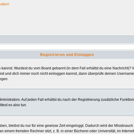
alten!
Registrieren und Einloggen
ggen kannst. Wurdest du vom Board gebannt (in dem Fall erhältst du eine Nachricht)
bist und dich immer noch nicht einloggen kannst, dann überprüfe deinen Usernamen 
iegen.
nistrators. Auf jeden Fall erhältst du nach der Registrierung zusätzliche Funktionen
test es also tun.
aben, bleibst du nur für eine gewisse Zeit eingeloggt. Dadurch wird der Missbrauc
einem fremden Rechner sitzt, z. B. in einer Bücherei oder Universität, im Interne