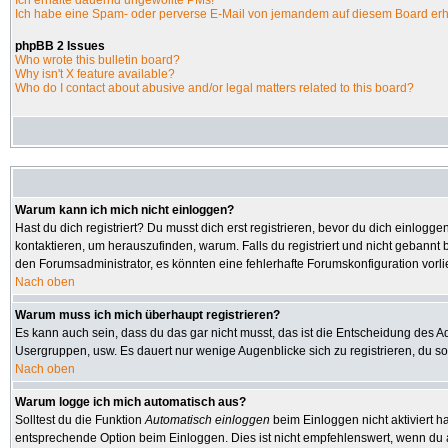
Ich erhalte dauernd ungewollte PMs!
Ich habe eine Spam- oder perverse E-Mail von jemandem auf diesem Board erh
phpBB 2 Issues
Who wrote this bulletin board?
Why isn't X feature available?
Who do I contact about abusive and/or legal matters related to this board?
Warum kann ich mich nicht einloggen?
Hast du dich registriert? Du musst dich erst registrieren, bevor du dich einlo
kontaktieren, um herauszufinden, warum. Falls du registriert und nicht gebannt 
den Forumsadministrator, es könnten eine fehlerhafte Forumskonfiguration vorl
Nach oben
Warum muss ich mich überhaupt registrieren?
Es kann auch sein, dass du das gar nicht musst, das ist die Entscheidung des Admi
Usergruppen, usw. Es dauert nur wenige Augenblicke sich zu registrieren, du soll
Nach oben
Warum logge ich mich automatisch aus?
Solltest du die Funktion
Automatisch einloggen
beim Einloggen nicht aktiviert h
entsprechende Option beim Einloggen. Dies ist nicht empfehlenswert, wenn du an 