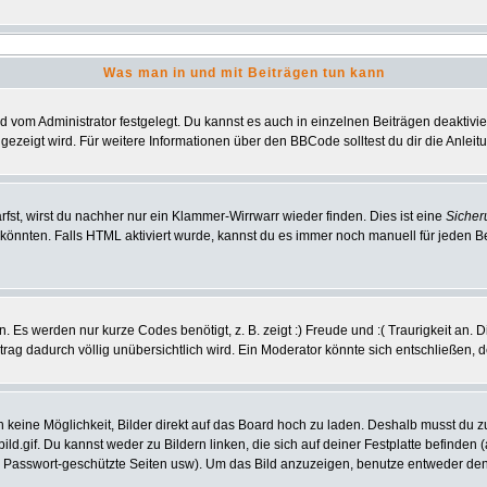
Was man in und mit Beiträgen tun kann
vom Administrator festgelegt. Du kannst es auch in einzelnen Beiträgen deaktivi
gezeigt wird. Für weitere Informationen über den BBCode solltest du dir die Anlei
rfst, wirst du nachher nur ein Klammer-Wirrwarr wieder finden. Dies ist eine
Sicher
nnten. Falls HTML aktiviert wurde, kannst du es immer noch manuell für jeden B
 Es werden nur kurze Codes benötigt, z. B. zeigt :) Freude und :( Traurigkeit an. 
itrag dadurch völlig unübersichtlich wird. Ein Moderator könnte sich entschließen, 
ch keine Möglichkeit, Bilder direkt auf das Board hoch zu laden. Deshalb musst du 
bild.gif. Du kannst weder zu Bildern linken, die sich auf deiner Festplatte befinden
, Passwort-geschützte Seiten usw). Um das Bild anzuzeigen, benutze entweder den