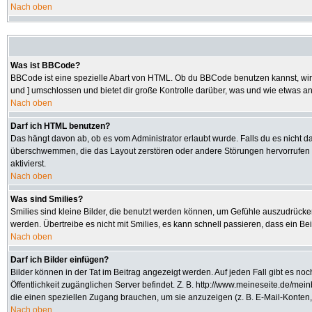
Nach oben
Was ist BBCode?
BBCode ist eine spezielle Abart von HTML. Ob du BBCode benutzen kannst, wird 
und ] umschlossen und bietet dir große Kontrolle darüber, was und wie etwas an
Nach oben
Darf ich HTML benutzen?
Das hängt davon ab, ob es vom Administrator erlaubt wurde. Falls du es nicht da
überschwemmen, die das Layout zerstören oder andere Störungen hervorrufen kö
aktivierst.
Nach oben
Was sind Smilies?
Smilies sind kleine Bilder, die benutzt werden können, um Gefühle auszudrücken.
werden. Übertreibe es nicht mit Smilies, es kann schnell passieren, dass ein Be
Nach oben
Darf ich Bilder einfügen?
Bilder können in der Tat im Beitrag angezeigt werden. Auf jeden Fall gibt es no
Öffentlichkeit zugänglichen Server befindet. Z. B. http://www.meineseite.de/mein
die einen speziellen Zugang brauchen, um sie anzuzeigen (z. B. E-Mail-Konten
Nach oben