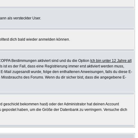
ann als versteckter User.
olltest dich bald wieder anmelden können.
e COPPA Bestimmungen aktiviert sind und du die Option
Ich bin unter 12 Jahre alt
s ist es der Fall, dass eine Registrierung immer erst aktiviert werden muss,
ine E-Mail zugesandt wurde, folge den enthaltenen Anweisungen, falls du diese E-
es Missbrauchs des Forums. Wenn du dir sicher bist, dass die angegebene E-
d geschickt bekommen hast) oder der Administrator hat deinen Account
ichts gepostet haben, um die Größe der Datenbank zu verringern. Versuche dich