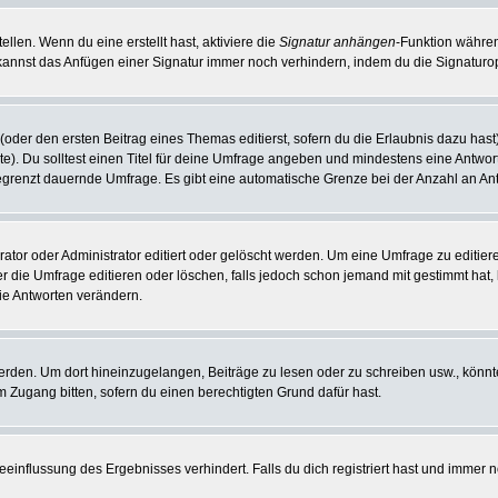
llen. Wenn du eine erstellt hast, aktiviere die
Signatur anhängen
-Funktion währen
kannst das Anfügen einer Signatur immer noch verhindern, indem du die Signaturop
(oder den ersten Beitrag eines Themas editierst, sofern du die Erlaubnis dazu hast)
hte). Du solltest einen Titel für deine Umfrage angeben und mindestens eine Antwo
nbegrenzt dauernde Umfrage. Es gibt eine automatische Grenze bei der Anzahl an Antw
r oder Administrator editiert oder gelöscht werden. Um eine Umfrage zu editieren
die Umfrage editieren oder löschen, falls jedoch schon jemand mit gestimmt hat, 
ie Antworten verändern.
en. Um dort hineinzugelangen, Beiträge zu lesen oder zu schreiben usw., könnte
m Zugang bitten, sofern du einen berechtigten Grund dafür hast.
influssung des Ergebnisses verhindert. Falls du dich registriert hast und immer no