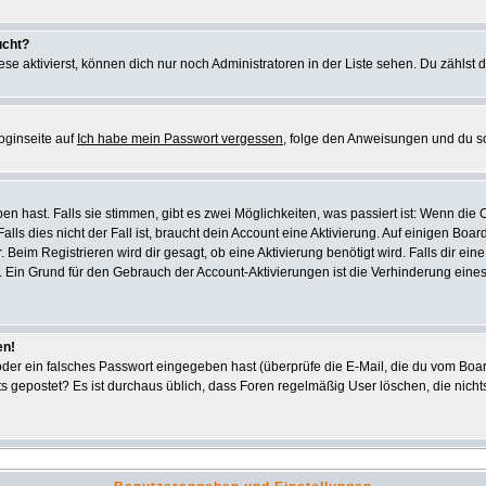
ucht?
se aktivierst, können dich nur noch Administratoren in der Liste sehen. Du zählst d
oginseite auf
Ich habe mein Passwort vergessen
, folge den Anweisungen und du s
 hast. Falls sie stimmen, gibt es zwei Möglichkeiten, was passiert ist: Wenn di
s dies nicht der Fall ist, braucht dein Account eine Aktivierung. Auf einigen Board
. Beim Registrieren wird dir gesagt, ob eine Aktivierung benötigt wird. Falls dir e
ar. Ein Grund für den Gebrauch der Account-Aktivierungen ist die Verhinderung ein
en!
er ein falsches Passwort eingegeben hast (überprüfe die E-Mail, die du vom Boar
 nichts gepostet? Es ist durchaus üblich, dass Foren regelmäßig User löschen, die n