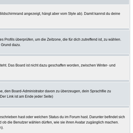
ildschirmrand angezeigt, hängt aber vom Style ab). Damit kannst du deine
s Profils überprüfen, um die Zeitzone, die für dich zutreffend ist, zu wählen.
er Grund dazu.
steht. Das Board ist nicht dazu geschaffen worden, zwischen Winter- und
uche, den Board-Administrator davon zu überzeugen, dein Sprachfile zu
(Der Link ist am Ende jeder Seite)
eschrieben hast oder welchen Status du im Forum hast. Darunter befindet sich
nd ob die Benutzer wählen dürfen, wie sie ihren Avatar zugänglich machen.
n).