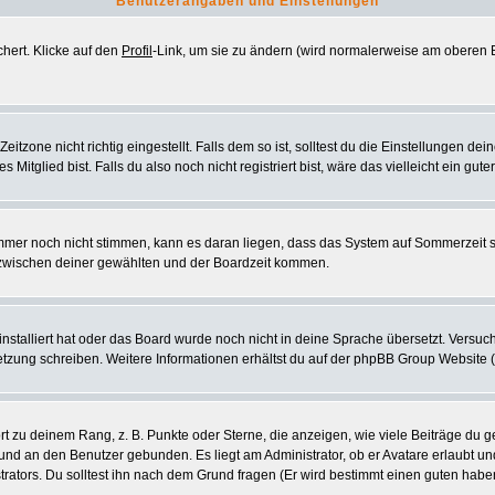
Benutzerangaben und Einstellungen
chert. Klicke auf den
Profil
-Link, um sie zu ändern (wird normalerweise am oberen B
zone nicht richtig eingestellt. Falls dem so ist, solltest du die Einstellungen deine
 Mitglied bist. Falls du also noch nicht registriert bist, wäre das vielleicht ein gut
 immer noch nicht stimmen, kann es daran liegen, dass das System auf Sommerzeit 
zwischen deiner gewählten und der Boardzeit kommen.
 installiert hat oder das Board wurde noch nicht in deine Sprache übersetzt. Vers
ersetzung schreiben. Weitere Informationen erhältst du auf der phpBB Group Website 
 zu deinem Rang, z. B. Punkte oder Sterne, die anzeigen, wie viele Beiträge du g
k und an den Benutzer gebunden. Es liegt am Administrator, ob er Avatare erlaubt u
rators. Du solltest ihn nach dem Grund fragen (Er wird bestimmt einen guten habe