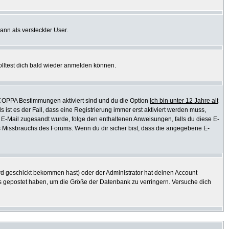
ann als versteckter User.
olltest dich bald wieder anmelden können.
e COPPA Bestimmungen aktiviert sind und du die Option
Ich bin unter 12 Jahre alt
s ist es der Fall, dass eine Registrierung immer erst aktiviert werden muss,
ine E-Mail zugesandt wurde, folge den enthaltenen Anweisungen, falls du diese E-
es Missbrauchs des Forums. Wenn du dir sicher bist, dass die angegebene E-
d geschickt bekommen hast) oder der Administrator hat deinen Account
ichts gepostet haben, um die Größe der Datenbank zu verringern. Versuche dich