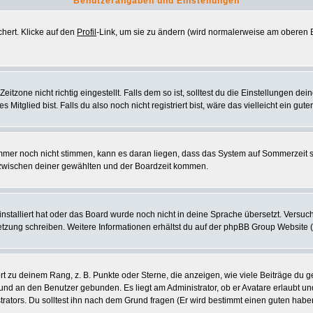
Benutzerangaben und Einstellungen
chert. Klicke auf den
Profil
-Link, um sie zu ändern (wird normalerweise am oberen B
zone nicht richtig eingestellt. Falls dem so ist, solltest du die Einstellungen deine
 Mitglied bist. Falls du also noch nicht registriert bist, wäre das vielleicht ein gut
 immer noch nicht stimmen, kann es daran liegen, dass das System auf Sommerzeit 
zwischen deiner gewählten und der Boardzeit kommen.
 installiert hat oder das Board wurde noch nicht in deine Sprache übersetzt. Vers
ersetzung schreiben. Weitere Informationen erhältst du auf der phpBB Group Website 
 zu deinem Rang, z. B. Punkte oder Sterne, die anzeigen, wie viele Beiträge du g
k und an den Benutzer gebunden. Es liegt am Administrator, ob er Avatare erlaubt u
rators. Du solltest ihn nach dem Grund fragen (Er wird bestimmt einen guten habe