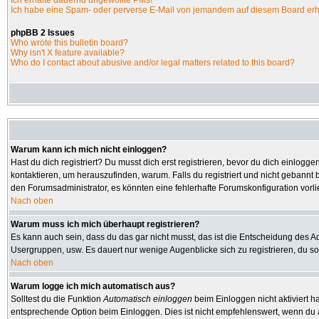
Ich erhalte dauernd ungewollte PMs!
Ich habe eine Spam- oder perverse E-Mail von jemandem auf diesem Board erh
phpBB 2 Issues
Who wrote this bulletin board?
Why isn't X feature available?
Who do I contact about abusive and/or legal matters related to this board?
Warum kann ich mich nicht einloggen?
Hast du dich registriert? Du musst dich erst registrieren, bevor du dich einlo
kontaktieren, um herauszufinden, warum. Falls du registriert und nicht gebannt 
den Forumsadministrator, es könnten eine fehlerhafte Forumskonfiguration vorl
Nach oben
Warum muss ich mich überhaupt registrieren?
Es kann auch sein, dass du das gar nicht musst, das ist die Entscheidung des Admi
Usergruppen, usw. Es dauert nur wenige Augenblicke sich zu registrieren, du soll
Nach oben
Warum logge ich mich automatisch aus?
Solltest du die Funktion
Automatisch einloggen
beim Einloggen nicht aktiviert h
entsprechende Option beim Einloggen. Dies ist nicht empfehlenswert, wenn du an 