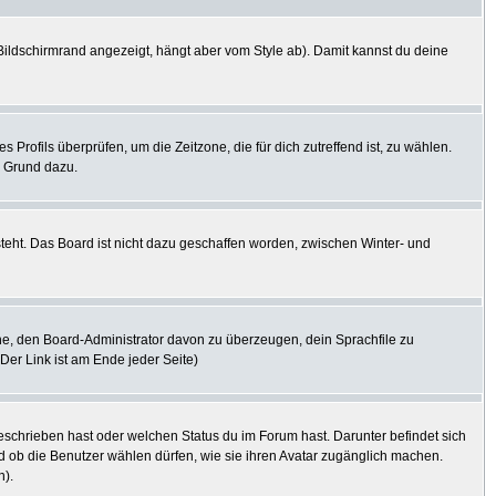
ildschirmrand angezeigt, hängt aber vom Style ab). Damit kannst du deine
s Profils überprüfen, um die Zeitzone, die für dich zutreffend ist, zu wählen.
er Grund dazu.
steht. Das Board ist nicht dazu geschaffen worden, zwischen Winter- und
uche, den Board-Administrator davon zu überzeugen, dein Sprachfile zu
(Der Link ist am Ende jeder Seite)
eschrieben hast oder welchen Status du im Forum hast. Darunter befindet sich
nd ob die Benutzer wählen dürfen, wie sie ihren Avatar zugänglich machen.
n).