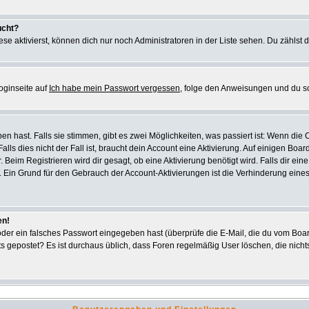
ucht?
se aktivierst, können dich nur noch Administratoren in der Liste sehen. Du zählst d
oginseite auf
Ich habe mein Passwort vergessen
, folge den Anweisungen und du s
 hast. Falls sie stimmen, gibt es zwei Möglichkeiten, was passiert ist: Wenn di
s dies nicht der Fall ist, braucht dein Account eine Aktivierung. Auf einigen Board
. Beim Registrieren wird dir gesagt, ob eine Aktivierung benötigt wird. Falls dir e
ar. Ein Grund für den Gebrauch der Account-Aktivierungen ist die Verhinderung ein
en!
er ein falsches Passwort eingegeben hast (überprüfe die E-Mail, die du vom Boar
 nichts gepostet? Es ist durchaus üblich, dass Foren regelmäßig User löschen, die n