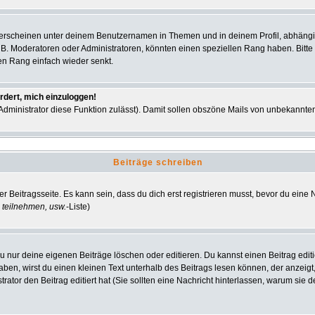
 erscheinen unter deinem Benutzernamen in Themen und in deinem Profil, abhängi
 B. Moderatoren oder Administratoren, könnten einen speziellen Rang haben. Bitte
nen Rang einfach wieder senkt.
rdert, mich einzuloggen!
r Administrator diese Funktion zulässt). Damit sollen obszöne Mails von unbekann
Beiträge schreiben
r Beitragsseite. Es kann sein, dass du dich erst registrieren musst, bevor du ein
 teilnehmen, usw.
-Liste)
u nur deine eigenen Beiträge löschen oder editieren. Du kannst einen Beitrag editi
haben, wirst du einen kleinen Text unterhalb des Beitrags lesen können, der anzeigt
strator den Beitrag editiert hat (Sie sollten eine Nachricht hinterlassen, warum si