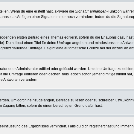
llen. Wenn du eine erstellt hast, aktiviere die
Signatur anhängen
-Funktion währen
kannst das Anfügen einer Signatur immer noch verhindern, indem du die Signaturop
(oder den ersten Beitrag eines Themas editierst, sofern du die Erlaubnis dazu hast)
hte). Du solltest einen Titel für deine Umfrage angeben und mindestens eine Antwo
nbegrenzt dauernde Umfrage. Es gibt eine automatische Grenze bei der Anzahl an Antw
r oder Administrator editiert oder gelöscht werden. Um eine Umfrage zu editieren
die Umfrage editieren oder löschen, falls jedoch schon jemand mit gestimmt hat, 
ie Antworten verändern.
en. Um dort hineinzugelangen, Beiträge zu lesen oder zu schreiben usw., könnte
m Zugang bitten, sofern du einen berechtigten Grund dafür hast.
influssung des Ergebnisses verhindert. Falls du dich registriert hast und immer no