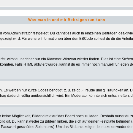
Was man in und mit Beiträgen tun kann
vom Administrator festgelegt. Du kannst es auch in einzelnen Beiträgen deaktivi
gezeigt wird. Für weitere Informationen über den BBCode solltest du dir die Anlei
rfst, wirst du nachher nur ein Klammer-Wirrwarr wieder finden. Dies ist eine
Sicher
nnten. Falls HTML aktiviert wurde, kannst du es immer noch manuell für jeden B
 Es werden nur kurze Codes benötigt, z. B. zeigt :) Freude und :( Traurigkeit an. 
itrag dadurch völlig unübersichtlich wird. Ein Moderator könnte sich entschließen, 
ch keine Möglichkeit, Bilder direkt auf das Board hoch zu laden. Deshalb musst du 
bild.gif. Du kannst weder zu Bildern linken, die sich auf deiner Festplatte befinden
, Passwort-geschützte Seiten usw). Um das Bild anzuzeigen, benutze entweder den