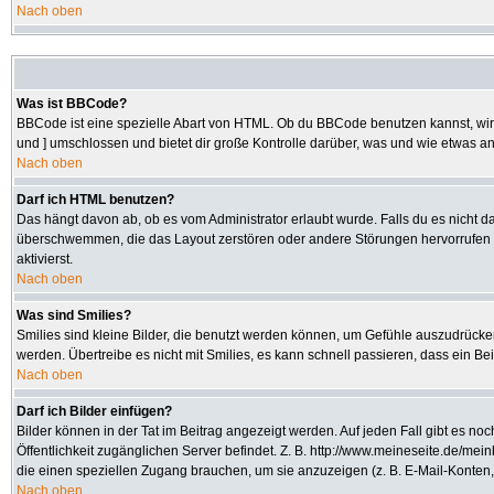
Nach oben
Was ist BBCode?
BBCode ist eine spezielle Abart von HTML. Ob du BBCode benutzen kannst, wird 
und ] umschlossen und bietet dir große Kontrolle darüber, was und wie etwas an
Nach oben
Darf ich HTML benutzen?
Das hängt davon ab, ob es vom Administrator erlaubt wurde. Falls du es nicht da
überschwemmen, die das Layout zerstören oder andere Störungen hervorrufen kö
aktivierst.
Nach oben
Was sind Smilies?
Smilies sind kleine Bilder, die benutzt werden können, um Gefühle auszudrücken.
werden. Übertreibe es nicht mit Smilies, es kann schnell passieren, dass ein Be
Nach oben
Darf ich Bilder einfügen?
Bilder können in der Tat im Beitrag angezeigt werden. Auf jeden Fall gibt es no
Öffentlichkeit zugänglichen Server befindet. Z. B. http://www.meineseite.de/mein
die einen speziellen Zugang brauchen, um sie anzuzeigen (z. B. E-Mail-Konten
Nach oben