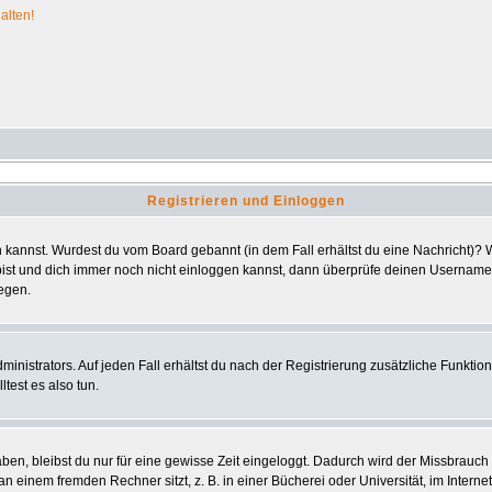
alten!
Registrieren und Einloggen
ggen kannst. Wurdest du vom Board gebannt (in dem Fall erhältst du eine Nachricht)
bist und dich immer noch nicht einloggen kannst, dann überprüfe deinen Usernamen 
iegen.
nistrators. Auf jeden Fall erhältst du nach der Registrierung zusätzliche Funktionen
test es also tun.
aben, bleibst du nur für eine gewisse Zeit eingeloggt. Dadurch wird der Missbrauc
einem fremden Rechner sitzt, z. B. in einer Bücherei oder Universität, im Interne