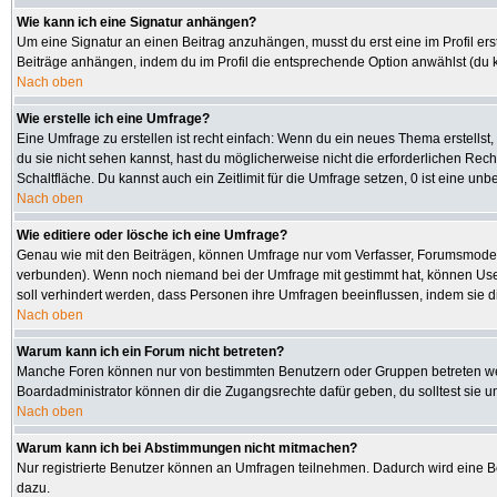
Wie kann ich eine Signatur anhängen?
Um eine Signatur an einen Beitrag anzuhängen, musst du erst eine im Profil erste
Beiträge anhängen, indem du im Profil die entsprechende Option anwählst (du 
Nach oben
Wie erstelle ich eine Umfrage?
Eine Umfrage zu erstellen ist recht einfach: Wenn du ein neues Thema erstellst, 
du sie nicht sehen kannst, hast du möglicherweise nicht die erforderlichen Rec
Schaltfläche. Du kannst auch ein Zeitlimit für die Umfrage setzen, 0 ist eine u
Nach oben
Wie editiere oder lösche ich eine Umfrage?
Genau wie mit den Beiträgen, können Umfrage nur vom Verfasser, Forumsmoderato
verbunden). Wenn noch niemand bei der Umfrage mit gestimmt hat, können User 
soll verhindert werden, dass Personen ihre Umfragen beeinflussen, indem sie d
Nach oben
Warum kann ich ein Forum nicht betreten?
Manche Foren können nur von bestimmten Benutzern oder Gruppen betreten werd
Boardadministrator können dir die Zugangsrechte dafür geben, du solltest sie u
Nach oben
Warum kann ich bei Abstimmungen nicht mitmachen?
Nur registrierte Benutzer können an Umfragen teilnehmen. Dadurch wird eine Bee
dazu.