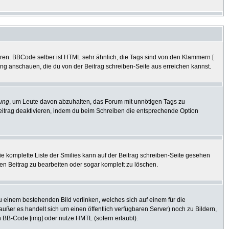
eren. BBCode selber ist HTML sehr ähnlich, die Tags sind von den Klammern [
tung anschauen, die du von der Beitrag schreiben-Seite aus erreichen kannst.
ung
, um Leute davon abzuhalten, das Forum mit unnötigen Tags zu
eitrag deaktivieren, indem du beim Schreiben die entsprechende Option
Die komplette Liste der Smilies kann auf der Beitrag schreiben-Seite gesehen
den Beitrag zu bearbeiten oder sogar komplett zu löschen.
zu einem bestehenden Bild verlinken, welches sich auf einem für die
 (außer es handelt sich um einen öffentlich verfügbaren Server) noch zu Bildern,
 BB-Code [img] oder nutze HMTL (sofern erlaubt).