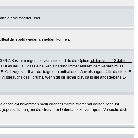
ann als versteckter User.
olltest dich bald wieder anmelden können.
e COPPA Bestimmungen aktiviert sind und du die Option
Ich bin unter 12 Jahre alt
s ist es der Fall, dass eine Registrierung immer erst aktiviert werden muss,
ine E-Mail zugesandt wurde, folge den enthaltenen Anweisungen, falls du diese E-
es Missbrauchs des Forums. Wenn du dir sicher bist, dass die angegebene E-
d geschickt bekommen hast) oder der Administrator hat deinen Account
ichts gepostet haben, um die Größe der Datenbank zu verringern. Versuche dich