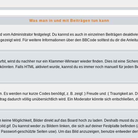
Was man in und mit Beiträgen tun kann
vom Administrator festgelegt. Du kannst es auch in einzelnen Beiträgen deaktivi
gezeigt wird. Für weitere Informationen über den BBCode solltest du dir die Anlei
rfst, wirst du nachher nur ein Klammer-Wirrwarr wieder finden. Dies ist eine
Sicher
nnten. Falls HTML aktiviert wurde, kannst du es immer noch manuell für jeden B
 Es werden nur kurze Codes benötigt, z. B. zeigt :) Freude und :( Traurigkeit an. 
itrag dadurch völlig unübersichtlich wird. Ein Moderator könnte sich entschließen, 
ch keine Möglichkeit, Bilder direkt auf das Board hoch zu laden. Deshalb musst du 
bild.gif. Du kannst weder zu Bildern linken, die sich auf deiner Festplatte befinden
, Passwort-geschützte Seiten usw). Um das Bild anzuzeigen, benutze entweder den