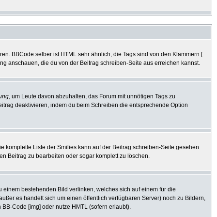
eren. BBCode selber ist HTML sehr ähnlich, die Tags sind von den Klammern [
tung anschauen, die du von der Beitrag schreiben-Seite aus erreichen kannst.
ung
, um Leute davon abzuhalten, das Forum mit unnötigen Tags zu
eitrag deaktivieren, indem du beim Schreiben die entsprechende Option
Die komplette Liste der Smilies kann auf der Beitrag schreiben-Seite gesehen
den Beitrag zu bearbeiten oder sogar komplett zu löschen.
zu einem bestehenden Bild verlinken, welches sich auf einem für die
 (außer es handelt sich um einen öffentlich verfügbaren Server) noch zu Bildern,
 BB-Code [img] oder nutze HMTL (sofern erlaubt).