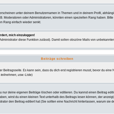
 erscheinen unter deinem Benutzernamen in Themen und in deinem Profil, abhängi
 B. Moderatoren oder Administratoren, könnten einen speziellen Rang haben. Bitte
nen Rang einfach wieder senkt.
rdert, mich einzuloggen!
r Administrator diese Funktion zulässt). Damit sollen obszöne Mails von unbekann
Beiträge schreiben
r Beitragsseite. Es kann sein, dass du dich erst registrieren musst, bevor du ein
 teilnehmen, usw.
-Liste)
u nur deine eigenen Beiträge löschen oder editieren. Du kannst einen Beitrag editi
haben, wirst du einen kleinen Text unterhalb des Beitrags lesen können, der anzeigt
strator den Beitrag editiert hat (Sie sollten eine Nachricht hinterlassen, warum si