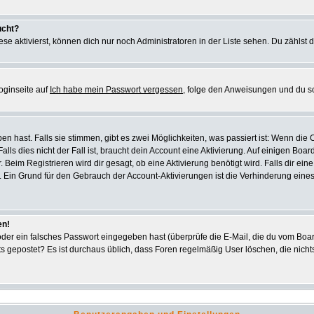
ucht?
se aktivierst, können dich nur noch Administratoren in der Liste sehen. Du zählst d
oginseite auf
Ich habe mein Passwort vergessen
, folge den Anweisungen und du s
 hast. Falls sie stimmen, gibt es zwei Möglichkeiten, was passiert ist: Wenn di
s dies nicht der Fall ist, braucht dein Account eine Aktivierung. Auf einigen Board
. Beim Registrieren wird dir gesagt, ob eine Aktivierung benötigt wird. Falls dir e
ar. Ein Grund für den Gebrauch der Account-Aktivierungen ist die Verhinderung ein
en!
er ein falsches Passwort eingegeben hast (überprüfe die E-Mail, die du vom Boar
 nichts gepostet? Es ist durchaus üblich, dass Foren regelmäßig User löschen, die n