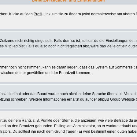
Benutzerangaben und Einstellungen
chert. Klicke auf den
Profil
-Link, um sie zu ändern (wird normalerweise am oberen B
zone nicht richtig eingestellt. Falls dem so ist, solltest du die Einstellungen deine
 Mitglied bist. Falls du also noch nicht registriert bist, wäre das vielleicht ein gut
 immer noch nicht stimmen, kann es daran liegen, dass das System auf Sommerzeit 
zwischen deiner gewählten und der Boardzeit kommen.
 installiert hat oder das Board wurde noch nicht in deine Sprache übersetzt. Vers
ersetzung schreiben. Weitere Informationen erhältst du auf der phpBB Group Website 
 zu deinem Rang, z. B. Punkte oder Sterne, die anzeigen, wie viele Beiträge du g
k und an den Benutzer gebunden. Es liegt am Administrator, ob er Avatare erlaubt u
rators. Du solltest ihn nach dem Grund fragen (Er wird bestimmt einen guten habe