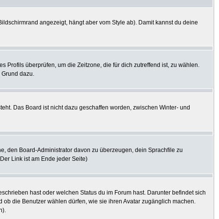
ildschirmrand angezeigt, hängt aber vom Style ab). Damit kannst du deine
s Profils überprüfen, um die Zeitzone, die für dich zutreffend ist, zu wählen.
er Grund dazu.
steht. Das Board ist nicht dazu geschaffen worden, zwischen Winter- und
uche, den Board-Administrator davon zu überzeugen, dein Sprachfile zu
(Der Link ist am Ende jeder Seite)
eschrieben hast oder welchen Status du im Forum hast. Darunter befindet sich
nd ob die Benutzer wählen dürfen, wie sie ihren Avatar zugänglich machen.
n).