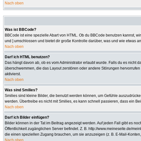
Nach oben
Was ist BBCode?
BBCode ist eine spezielle Abart von HTML. Ob du BBCode benutzen kannst, wird 
und ] umschlossen und bietet dir große Kontrolle darüber, was und wie etwas an
Nach oben
Darf ich HTML benutzen?
Das hängt davon ab, ob es vom Administrator erlaubt wurde. Falls du es nicht da
überschwemmen, die das Layout zerstören oder andere Störungen hervorrufen kö
aktivierst.
Nach oben
Was sind Smilies?
Smilies sind kleine Bilder, die benutzt werden können, um Gefühle auszudrücken.
werden. Übertreibe es nicht mit Smilies, es kann schnell passieren, dass ein Be
Nach oben
Darf ich Bilder einfügen?
Bilder können in der Tat im Beitrag angezeigt werden. Auf jeden Fall gibt es no
Öffentlichkeit zugänglichen Server befindet. Z. B. http://www.meineseite.de/mein
die einen speziellen Zugang brauchen, um sie anzuzeigen (z. B. E-Mail-Konten
Nach oben