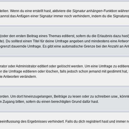
llen. Wenn du eine erstellt hast, aktiviere die
Signatur anhängen
-Funktion währen
kannst das Anfügen einer Signatur immer noch verhindern, indem du die Signaturop
(oder den ersten Beitrag eines Themas editierst, sofern du die Erlaubnis dazu hast)
hte). Du solltest einen Titel für deine Umfrage angeben und mindestens eine Antwo
nbegrenzt dauernde Umfrage. Es gibt eine automatische Grenze bei der Anzahl an Antw
r oder Administrator editiert oder gelöscht werden. Um eine Umfrage zu editieren
die Umfrage editieren oder löschen, falls jedoch schon jemand mit gestimmt hat, 
ie Antworten verändern.
en. Um dort hineinzugelangen, Beiträge zu lesen oder zu schreiben usw., könnte
m Zugang bitten, sofern du einen berechtigten Grund dafür hast.
influssung des Ergebnisses verhindert. Falls du dich registriert hast und immer no