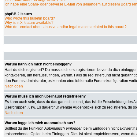
Ich erhalte dauernd ungewollte PMs!
Ich habe eine Spam- oder perverse E-Mail von jemandem auf diesem Board erh
phpBB 2 Issues
Who wrote this bulletin board?
Why isn't X feature available?
Who do I contact about abusive and/or legal matters related to this board?
Warum kann ich mich nicht einloggen?
Hast du dich registriert? Du musst dich erst registrieren, bevor du dich einlo
kontaktieren, um herauszufinden, warum. Falls du registriert und nicht gebannt 
den Forumsadministrator, es könnten eine fehlerhafte Forumskonfiguration vorl
Nach oben
Warum muss ich mich überhaupt registrieren?
Es kann auch sein, dass du das gar nicht musst, das ist die Entscheidung des Admi
Usergruppen, usw. Es dauert nur wenige Augenblicke sich zu registrieren, du soll
Nach oben
Warum logge ich mich automatisch aus?
Solltest du die Funktion
Automatisch einloggen
beim Einloggen nicht aktiviert h
entsprechende Option beim Einloggen. Dies ist nicht empfehlenswert, wenn du an 