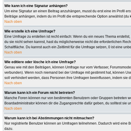
Wie kann ich eine Signatur anhängen?
Um eine Signatur an einen Beitrag anzuhängen, musst du erst eine im Profil erste
Beiträge anhängen, indem du im Profil die entsprechende Option anwählst (du 
Nach oben
Wie erstelle ich eine Umfrage?
Eine Umfrage zu erstellen ist recht einfach: Wenn du ein neues Thema erstellst, 
du sie nicht sehen kannst, hast du möglicherweise nicht die erforderlichen Rec
Schaltfläche. Du kannst auch ein Zeitlimit für die Umfrage setzen, 0 ist eine u
Nach oben
Wie editiere oder lösche ich eine Umfrage?
Genau wie mit den Beiträgen, können Umfrage nur vom Verfasser, Forumsmoderato
verbunden). Wenn noch niemand bei der Umfrage mit gestimmt hat, können User 
soll verhindert werden, dass Personen ihre Umfragen beeinflussen, indem sie d
Nach oben
Warum kann ich ein Forum nicht betreten?
Manche Foren können nur von bestimmten Benutzern oder Gruppen betreten werd
Boardadministrator können dir die Zugangsrechte dafür geben, du solltest sie u
Nach oben
Warum kann ich bei Abstimmungen nicht mitmachen?
Nur registrierte Benutzer können an Umfragen teilnehmen. Dadurch wird eine Bee
dazu.