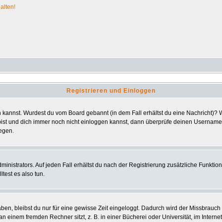
alten!
Registrieren und Einloggen
ggen kannst. Wurdest du vom Board gebannt (in dem Fall erhältst du eine Nachricht)
bist und dich immer noch nicht einloggen kannst, dann überprüfe deinen Usernamen 
iegen.
nistrators. Auf jeden Fall erhältst du nach der Registrierung zusätzliche Funktionen
test es also tun.
aben, bleibst du nur für eine gewisse Zeit eingeloggt. Dadurch wird der Missbrauc
einem fremden Rechner sitzt, z. B. in einer Bücherei oder Universität, im Interne