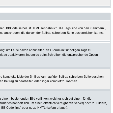
eren. BBCode selber ist HTML sehr ähnlich, die Tags sind von den Klammern [
tung anschauen, die du von der Beitrag schreiben-Seite aus erreichen kannst.
ung
, um Leute davon abzuhalten, das Forum mit unnötigen Tags zu
eitrag deaktivieren, indem du beim Schreiben die entsprechende Option
Die komplette Liste der Smilies kann auf der Beitrag schreiben-Seite gesehen
den Beitrag zu bearbeiten oder sogar komplett zu löschen.
zu einem bestehenden Bild verlinken, welches sich auf einem für die
 (außer es handelt sich um einen öffentlich verfügbaren Server) noch zu Bildern,
 BB-Code [img] oder nutze HMTL (sofern erlaubt).