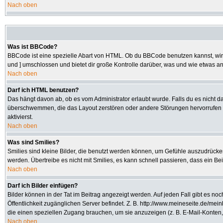
Nach oben
Was ist BBCode?
BBCode ist eine spezielle Abart von HTML. Ob du BBCode benutzen kannst, wird 
und ] umschlossen und bietet dir große Kontrolle darüber, was und wie etwas an
Nach oben
Darf ich HTML benutzen?
Das hängt davon ab, ob es vom Administrator erlaubt wurde. Falls du es nicht da
überschwemmen, die das Layout zerstören oder andere Störungen hervorrufen kö
aktivierst.
Nach oben
Was sind Smilies?
Smilies sind kleine Bilder, die benutzt werden können, um Gefühle auszudrücken.
werden. Übertreibe es nicht mit Smilies, es kann schnell passieren, dass ein Be
Nach oben
Darf ich Bilder einfügen?
Bilder können in der Tat im Beitrag angezeigt werden. Auf jeden Fall gibt es no
Öffentlichkeit zugänglichen Server befindet. Z. B. http://www.meineseite.de/mein
die einen speziellen Zugang brauchen, um sie anzuzeigen (z. B. E-Mail-Konten
Nach oben