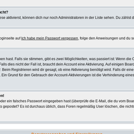
ucht?
se aktivierst, können dich nur noch Administratoren in der Liste sehen. Du zählst d
oginseite auf
Ich habe mein Passwort vergessen
, folge den Anweisungen und du s
 hast. Falls sie stimmen, gibt es zwei Möglichkeiten, was passiert ist: Wenn di
s dies nicht der Fall ist, braucht dein Account eine Aktivierung. Auf einigen Board
. Beim Registrieren wird dir gesagt, ob eine Aktivierung benötigt wird. Falls dir e
ar. Ein Grund für den Gebrauch der Account-Aktivierungen ist die Verhinderung ein
en!
er ein falsches Passwort eingegeben hast (überprüfe die E-Mail, die du vom Boar
 nichts gepostet? Es ist durchaus üblich, dass Foren regelmäßig User löschen, die n