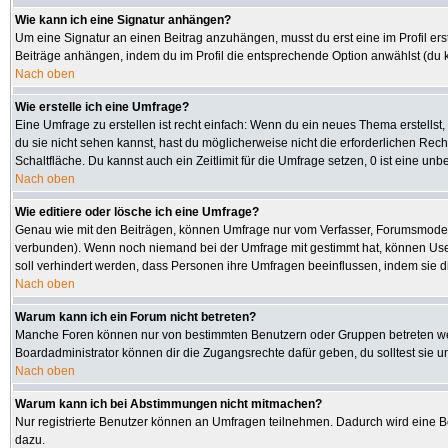
Wie kann ich eine Signatur anhängen?
Um eine Signatur an einen Beitrag anzuhängen, musst du erst eine im Profil erste
Beiträge anhängen, indem du im Profil die entsprechende Option anwählst (du 
Nach oben
Wie erstelle ich eine Umfrage?
Eine Umfrage zu erstellen ist recht einfach: Wenn du ein neues Thema erstellst, 
du sie nicht sehen kannst, hast du möglicherweise nicht die erforderlichen Rec
Schaltfläche. Du kannst auch ein Zeitlimit für die Umfrage setzen, 0 ist eine u
Nach oben
Wie editiere oder lösche ich eine Umfrage?
Genau wie mit den Beiträgen, können Umfrage nur vom Verfasser, Forumsmoderato
verbunden). Wenn noch niemand bei der Umfrage mit gestimmt hat, können User 
soll verhindert werden, dass Personen ihre Umfragen beeinflussen, indem sie d
Nach oben
Warum kann ich ein Forum nicht betreten?
Manche Foren können nur von bestimmten Benutzern oder Gruppen betreten werd
Boardadministrator können dir die Zugangsrechte dafür geben, du solltest sie u
Nach oben
Warum kann ich bei Abstimmungen nicht mitmachen?
Nur registrierte Benutzer können an Umfragen teilnehmen. Dadurch wird eine Bee
dazu.