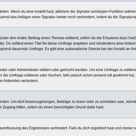
llen. Wenn du eine erstellt hast, aktiviere die
Signatur anhängen
-Funktion währen
kannst das Anfügen einer Signatur immer noch verhindern, indem du die Signaturop
(oder den ersten Beitrag eines Themas editierst, sofern du die Erlaubnis dazu hast)
hte). Du solltest einen Titel für deine Umfrage angeben und mindestens eine Antwo
nbegrenzt dauernde Umfrage. Es gibt eine automatische Grenze bei der Anzahl an Antw
r oder Administrator editiert oder gelöscht werden. Um eine Umfrage zu editieren
die Umfrage editieren oder löschen, falls jedoch schon jemand mit gestimmt hat, 
ie Antworten verändern.
en. Um dort hineinzugelangen, Beiträge zu lesen oder zu schreiben usw., könnte
m Zugang bitten, sofern du einen berechtigten Grund dafür hast.
influssung des Ergebnisses verhindert. Falls du dich registriert hast und immer no