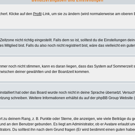
Benutzerangaben und Einstellungen
chert. Klicke auf den
Profil
-Link, um sie zu ändern (wird normalerweise am oberen B
zone nicht richtig eingestellt. Falls dem so ist, solltest du die Einstellungen deine
 Mitglied bist. Falls du also noch nicht registriert bist, wäre das vielleicht ein gut
 immer noch nicht stimmen, kann es daran liegen, dass das System auf Sommerzeit 
zwischen deiner gewählten und der Boardzeit kommen.
 installiert hat oder das Board wurde noch nicht in deine Sprache übersetzt. Vers
ersetzung schreiben. Weitere Informationen erhältst du auf der phpBB Group Website 
 zu deinem Rang, z. B. Punkte oder Sterne, die anzeigen, wie viele Beiträge du g
k und an den Benutzer gebunden. Es liegt am Administrator, ob er Avatare erlaubt u
rators. Du solltest ihn nach dem Grund fragen (Er wird bestimmt einen guten habe