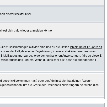
ann als versteckter User.
olltest dich bald wieder anmelden können.
e COPPA Bestimmungen aktiviert sind und du die Option
Ich bin unter 12 Jahre alt
s ist es der Fall, dass eine Registrierung immer erst aktiviert werden muss,
ine E-Mail zugesandt wurde, folge den enthaltenen Anweisungen, falls du diese E-
es Missbrauchs des Forums. Wenn du dir sicher bist, dass die angegebene E-
d geschickt bekommen hast) oder der Administrator hat deinen Account
ichts gepostet haben, um die Größe der Datenbank zu verringern. Versuche dich