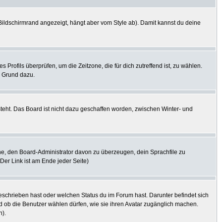
ildschirmrand angezeigt, hängt aber vom Style ab). Damit kannst du deine
s Profils überprüfen, um die Zeitzone, die für dich zutreffend ist, zu wählen.
er Grund dazu.
steht. Das Board ist nicht dazu geschaffen worden, zwischen Winter- und
uche, den Board-Administrator davon zu überzeugen, dein Sprachfile zu
(Der Link ist am Ende jeder Seite)
eschrieben hast oder welchen Status du im Forum hast. Darunter befindet sich
nd ob die Benutzer wählen dürfen, wie sie ihren Avatar zugänglich machen.
n).