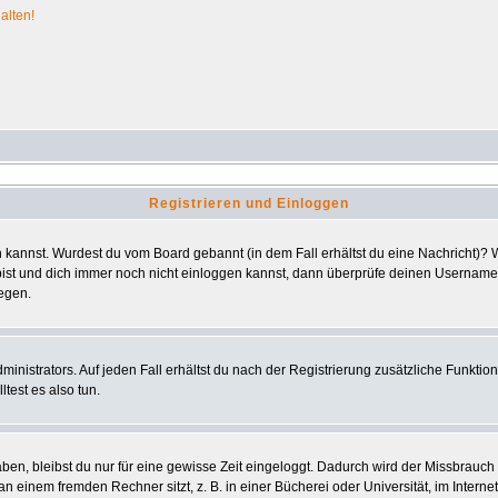
alten!
Registrieren und Einloggen
ggen kannst. Wurdest du vom Board gebannt (in dem Fall erhältst du eine Nachricht)
bist und dich immer noch nicht einloggen kannst, dann überprüfe deinen Usernamen 
iegen.
nistrators. Auf jeden Fall erhältst du nach der Registrierung zusätzliche Funktionen
test es also tun.
aben, bleibst du nur für eine gewisse Zeit eingeloggt. Dadurch wird der Missbrauc
einem fremden Rechner sitzt, z. B. in einer Bücherei oder Universität, im Interne