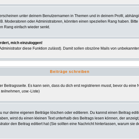
 erscheinen unter deinem Benutzernamen in Themen und in deinem Profil, abhängi
 B. Moderatoren oder Administratoren, könnten einen speziellen Rang haben. Bitte
nen Rang einfach wieder senkt.
rdert, mich einzuloggen!
r Administrator diese Funktion zulässt). Damit sollen obszöne Mails von unbekann
Beiträge schreiben
r Beitragsseite. Es kann sein, dass du dich erst registrieren musst, bevor du ein
 teilnehmen, usw.
-Liste)
u nur deine eigenen Beiträge löschen oder editieren. Du kannst einen Beitrag editi
haben, wirst du einen kleinen Text unterhalb des Beitrags lesen können, der anzeigt
strator den Beitrag editiert hat (Sie sollten eine Nachricht hinterlassen, warum si