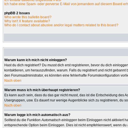
Ich erhalte dauernd ungewollte PMs!
Ich habe eine Spam- oder perverse E-Mail von jemandem auf diesem Board erh
phpBB 2 Issues
Who wrote this bulletin board?
Why isn't X feature available?
Who do I contact about abusive and/or legal matters related to this board?
Warum kann ich mich nicht einloggen?
Hast du dich registriert? Du musst dich erst registrieren, bevor du dich einlo
kontaktieren, um herauszufinden, warum. Falls du registriert und nicht gebannt 
den Forumsadministrator, es könnten eine fehlerhafte Forumskonfiguration vorl
Nach oben
Warum muss ich mich überhaupt registrieren?
Es kann auch sein, dass du das gar nicht musst, das ist die Entscheidung des Admi
Usergruppen, usw. Es dauert nur wenige Augenblicke sich zu registrieren, du soll
Nach oben
Warum logge ich mich automatisch aus?
Solltest du die Funktion
Automatisch einloggen
beim Einloggen nicht aktiviert h
entsprechende Option beim Einloggen. Dies ist nicht empfehlenswert, wenn du an 