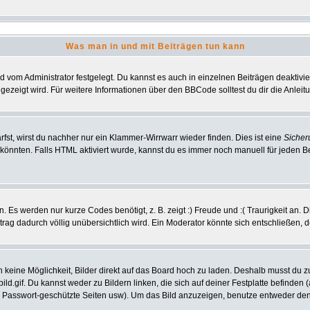
Was man in und mit Beiträgen tun kann
vom Administrator festgelegt. Du kannst es auch in einzelnen Beiträgen deaktivi
gezeigt wird. Für weitere Informationen über den BBCode solltest du dir die Anlei
rfst, wirst du nachher nur ein Klammer-Wirrwarr wieder finden. Dies ist eine
Sicher
nnten. Falls HTML aktiviert wurde, kannst du es immer noch manuell für jeden B
 Es werden nur kurze Codes benötigt, z. B. zeigt :) Freude und :( Traurigkeit an. 
itrag dadurch völlig unübersichtlich wird. Ein Moderator könnte sich entschließen, 
ch keine Möglichkeit, Bilder direkt auf das Board hoch zu laden. Deshalb musst du 
bild.gif. Du kannst weder zu Bildern linken, die sich auf deiner Festplatte befinden
, Passwort-geschützte Seiten usw). Um das Bild anzuzeigen, benutze entweder den